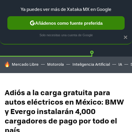
Ya puedes ver más de Xataka MX en Google
Añádenos como fuente preferida
Twitter
Fa
TESLA
UBER
AUTO ELECTRICO
Solo necesitas una cuenta de Google
×
HOY SE HABLA DE
Mercado Libre
Motorola
Inteligencia Artificial
IA
Adiós a la carga gratuita para
autos eléctricos en México: BMW
y Evergo instalarán 4,000
cargadores de pago por todo el
país