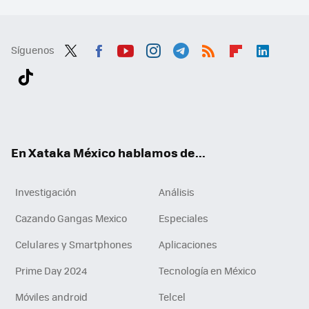
Síguenos
Twit
Fac
You
Inst
Tele
RSS
Flip
Link
ter
ebo
tub
agr
gra
boa
edI
Tikt
ok
e
am
m
rd
n
ok
En Xataka México hablamos de...
Investigación
Análisis
Cazando Gangas Mexico
Especiales
Celulares y Smartphones
Aplicaciones
Prime Day 2024
Tecnología en México
Móviles android
Telcel