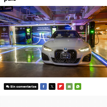
Sin comentarios
FACEBOOK
TWITTER
FLIPBOARD
E-
WHATSAPP
MAIL