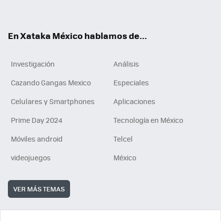
ok
e
am
m
rd
n
ok
En Xataka México hablamos de...
Investigación
Análisis
Cazando Gangas Mexico
Especiales
Celulares y Smartphones
Aplicaciones
Prime Day 2024
Tecnología en México
Móviles android
Telcel
videojuegos
México
VER MÁS TEMAS