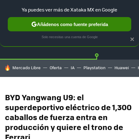
Ya puedes ver más de Xataka MX en Google
Añádenos como fuente preferida
Twitter
Fa
TESLA
UBER
AUTO ELECTRICO
Solo necesitas una cuenta de Google
×
HOY SE HABLA DE
Mercado Libre
Oferta
IA
Playstation
Huawei
BYD Yangwang U9: el
superdeportivo eléctrico de 1,300
caballos de fuerza entra en
producción y quiere el trono de
Ferrari