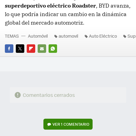
superdeportivo eléctrico Roadster
, BYD avanza,
lo que podría indicar un cambio en la dinámica
global del mercado automotriz.
TEMAS
Automóvil
automovil
Auto Eléctrico
Sup
FACEBOOK
TWITTER
FLIPBOARD
E-
WHATSAPP
MAIL
Comentarios cerrados
VER
1 COMENTARIO