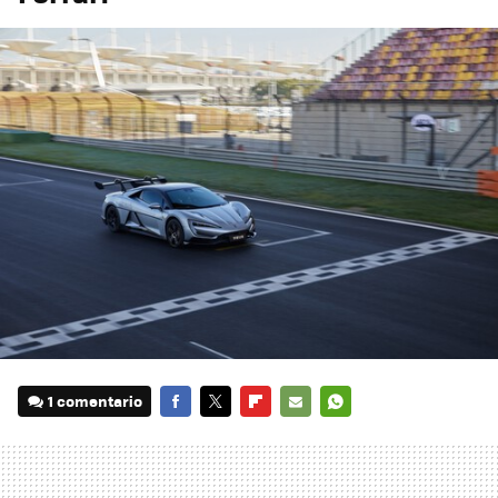
1 comentario
FACEBOOK
TWITTER
FLIPBOARD
E-
WHATSAPP
MAIL