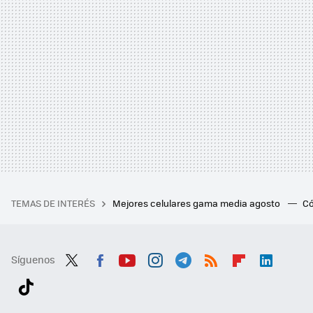
TEMAS DE INTERÉS
Mejores celulares gama media agosto
Có
Síguenos
Twit
Fac
You
Inst
Tele
RSS
Flip
Link
ter
ebo
tub
agr
gra
boa
edI
Tikt