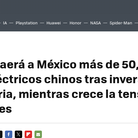
IA
Playstation
Huawei
Honor
NASA
Spider-Man
aerá a México más de 50
éctricos chinos tras inve
ia, mientras crece la te
es