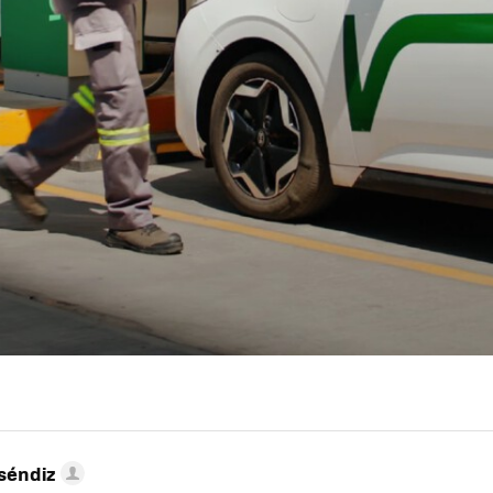
séndiz