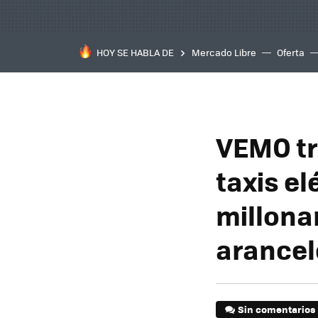
HOY SE HABLA DE
Mercado Libre
Oferta
VEMO tr
taxis el
millonar
arancel
Sin comentarios