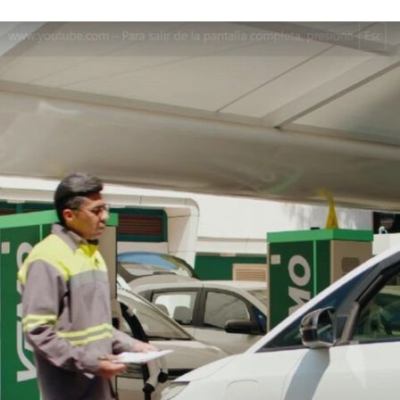
FACEBOOK
TWITTER
FLIPBOARD
E-
MAIL