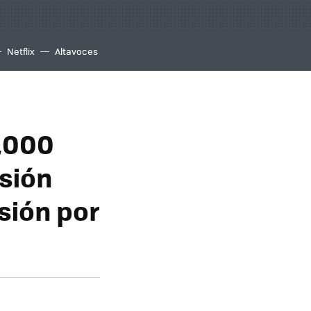
Netflix
Altavoces
,000
rsión
nsión por