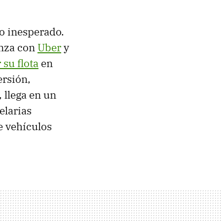
o inesperado.
anza con
Uber
y
su flota
en
ersión,
 llega en un
elarias
e vehículos