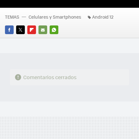
TEMAS
Celulares y Smartphones
Android 12
FACEBOOK
TWITTER
FLIPBOARD
E-
WHATSAPP
MAIL
Comentarios cerrados