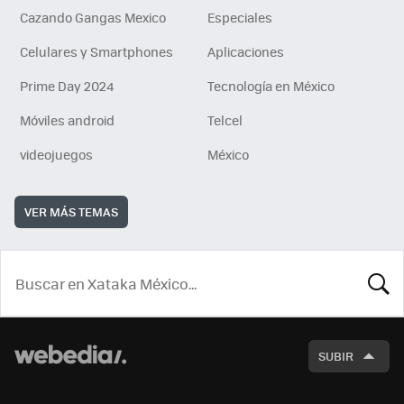
Cazando Gangas Mexico
Especiales
Celulares y Smartphones
Aplicaciones
Prime Day 2024
Tecnología en México
Móviles android
Telcel
videojuegos
México
VER MÁS TEMAS
BUSCA
SUBIR