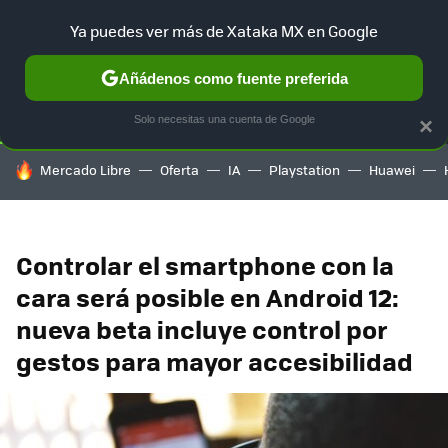
Ya puedes ver más de Xataka MX en Google
SELECCIÓN
GAMING
HOME
AUTO
TERRITORIO SAM
Añádenos como fuente preferida
Solo necesitas una cuenta de Google
×
HOY SE HABLA DE
Mercado Libre
Oferta
IA
Playstation
Huawei
Controlar el smartphone con la
cara será posible en Android 12:
nueva beta incluye control por
gestos para mayor accesibilidad