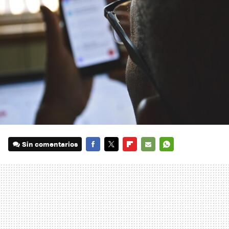
Sin comentarios
FACEBOOK
TWITTER
FLIPBOARD
E-
WHATSAPP
MAIL