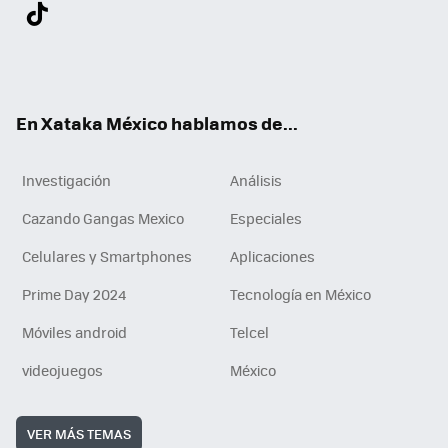
Twit
Fac
You
Inst
Tele
RSS
Flip
Link
ter
ebo
tub
agr
gra
boa
edI
Tikt
ok
e
am
m
rd
n
ok
En Xataka México hablamos de...
Investigación
Análisis
Cazando Gangas Mexico
Especiales
Celulares y Smartphones
Aplicaciones
Prime Day 2024
Tecnología en México
Móviles android
Telcel
videojuegos
México
VER MÁS TEMAS