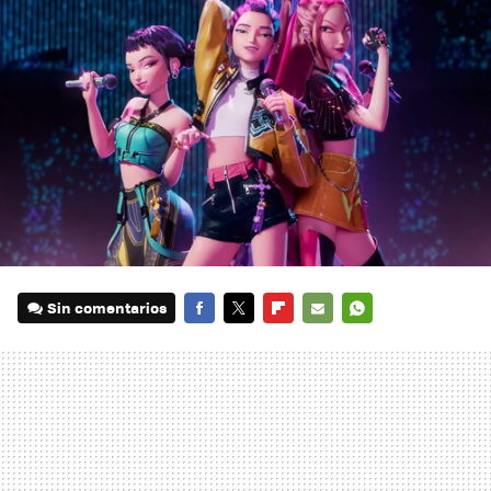
Sin comentarios
FACEBOOK
TWITTER
FLIPBOARD
E-
WHATSAPP
MAIL