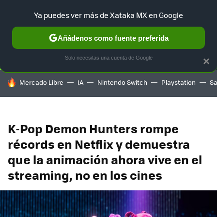
Ya puedes ver más de Xataka MX en Google
SELECCIÓN
GAMING
HOME
AUTO
TERRITORIO SAM
Añádenos como fuente preferida
Solo necesitas una cuenta de Google
×
HOY SE HABLA DE
Mercado Libre
IA
Nintendo Switch
Playstation
S
K-Pop Demon Hunters rompe
récords en Netflix y demuestra
que la animación ahora vive en el
streaming, no en los cines