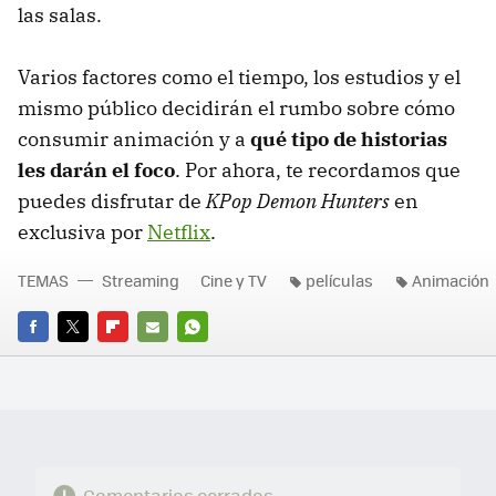
las salas.
Varios factores como el tiempo, los estudios y el
mismo público decidirán el rumbo sobre cómo
consumir animación y
a
qué tipo de historias
les darán el foco
. Por ahora, te recordamos que
puedes disfrutar de
KPop Demon Hunters
en
exclusiva por
Netflix
.
TEMAS
Streaming
Cine y TV
películas
Animación
FACEBOOK
TWITTER
FLIPBOARD
E-
WHATSAPP
MAIL
Comentarios cerrados