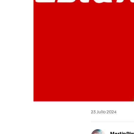
23 Julio 2024
MartinPix