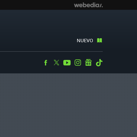
NUEVO
Facebook
Twitter
Youtube
Instagram
googlenews
Tiktok