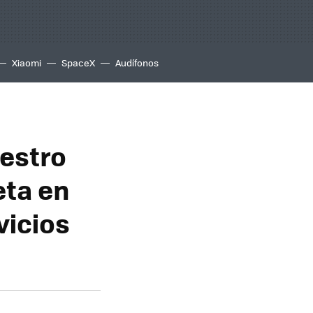
Xiaomi
SpaceX
Audífonos
estro
eta en
vicios