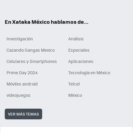
ok
e
am
m
rd
n
ok
En Xataka México hablamos de...
Investigación
Análisis
Cazando Gangas Mexico
Especiales
Celulares y Smartphones
Aplicaciones
Prime Day 2024
Tecnología en México
Móviles android
Telcel
videojuegos
México
VER MÁS TEMAS