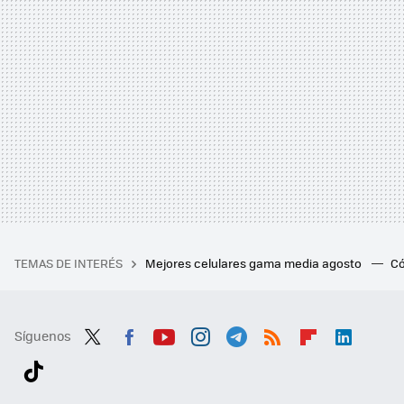
TEMAS DE INTERÉS
Mejores celulares gama media agosto
Có
Síguenos
Twit
Fac
You
Inst
Tele
RSS
Flip
Link
ter
ebo
tub
agr
gra
boa
edI
Tikt