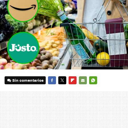
Sin comentarios
FACEBOOK
TWITTER
FLIPBOARD
E-
WHATSAPP
MAIL