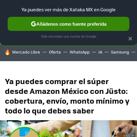
Ya puedes ver más de Xataka MX en Google
SELECCIÓN
GAMING
HOME
AUTO
TERRITORIO SAM
Añádenos como fuente preferida
Solo necesitas una cuenta de Google
×
HOY SE HABLA DE
Mercado Libre
Oferta
WhatsApp
IA
Samsung
Ya puedes comprar el súper
desde Amazon México con Jüsto:
cobertura, envío, monto mínimo y
todo lo que debes saber