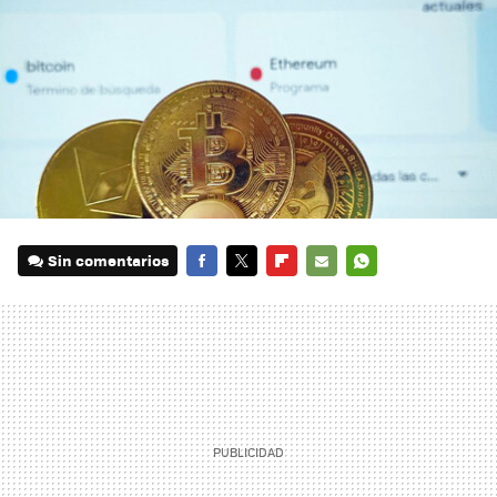
Sin comentarios
FACEBOOK
TWITTER
FLIPBOARD
E-
WHATSAPP
MAIL