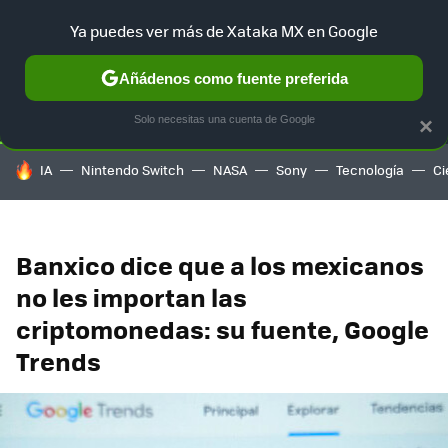
Ya puedes ver más de Xataka MX en Google
SELECCIÓN
GAMING
HOME
AUTO
TERRITORIO SAM
Añádenos como fuente preferida
Solo necesitas una cuenta de Google
×
HOY SE HABLA DE
IA
Nintendo Switch
NASA
Sony
Tecnología
Ci
Banxico dice que a los mexicanos
no les importan las
criptomonedas: su fuente, Google
Trends