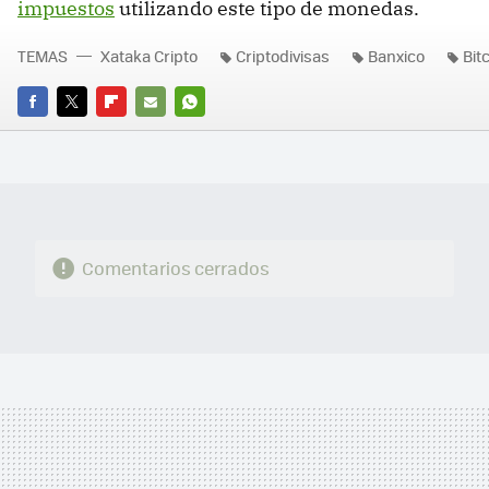
impuestos
utilizando este tipo de monedas.
TEMAS
Xataka Cripto
Criptodivisas
Banxico
Bit
FACEBOOK
TWITTER
FLIPBOARD
E-
WHATSAPP
MAIL
Comentarios cerrados