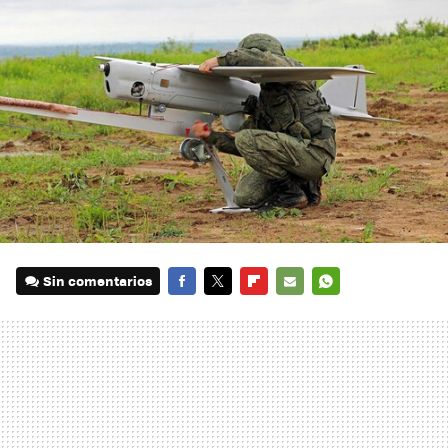
Sin comentarios
FACEBOOK
TWITTER
FLIPBOARD
E-
WHATSAPP
MAIL