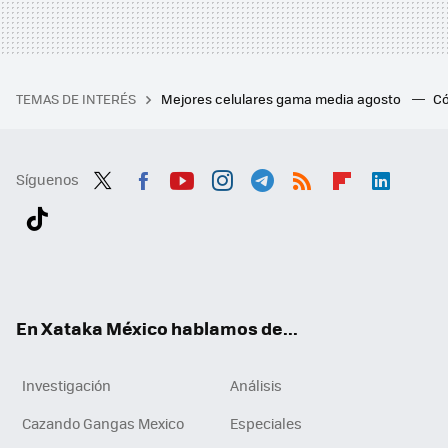
TEMAS DE INTERÉS
Mejores celulares gama media agosto
Có
Síguenos
Twit
Fac
You
Inst
Tele
RSS
Flip
Link
ter
ebo
tub
agr
gra
boa
edI
Tikt
ok
e
am
m
rd
n
ok
En Xataka México hablamos de...
Investigación
Análisis
Cazando Gangas Mexico
Especiales