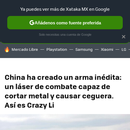
Ya puedes ver más de Xataka MX en Google
MENÚ
NUEVO
Añádenos como fuente preferida
SELECCIÓN
GAMING
HOME
AUTO
TERRITORIO SAM
Solo necesitas una cuenta de Google
×
HOY SE HABLA DE
Mercado Libre
Playstation
Samsung
Xiaomi
LG
China ha creado un arma inédita:
un láser de combate capaz de
cortar metal y causar ceguera.
Así es Crazy Li