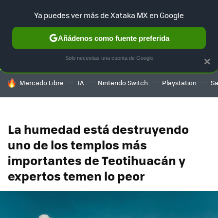
Ya puedes ver más de Xataka MX en Google
SELECCIÓN
GAMING
HOME
AUTO
TERRITORIO SAM
Añádenos como fuente preferida
Solo necesitas una cuenta de Google
×
HOY SE HABLA DE
Mercado Libre
IA
Nintendo Switch
Playstation
S
La humedad está destruyendo
uno de los templos más
importantes de Teotihuacán y
expertos temen lo peor