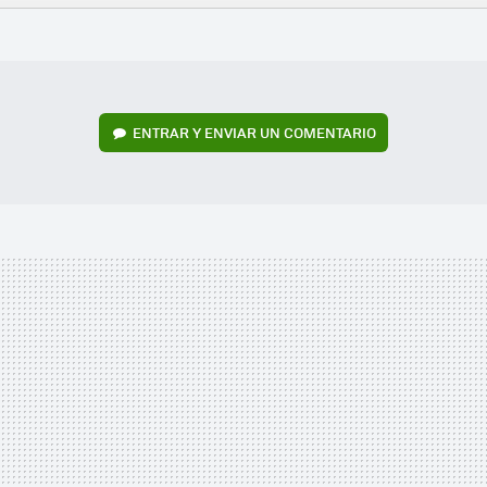
FACEBOOK
TWITTER
FLIPBOARD
E-
WHATSAPP
MAIL
ENTRAR Y ENVIAR UN COMENTARIO