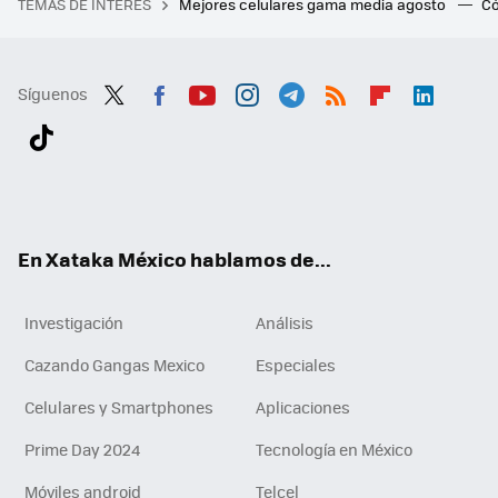
TEMAS DE INTERÉS
Mejores celulares gama media agosto
Có
Síguenos
Twit
Fac
You
Inst
Tele
RSS
Flip
Link
ter
ebo
tub
agr
gra
boa
edI
Tikt
ok
e
am
m
rd
n
ok
En Xataka México hablamos de...
Investigación
Análisis
Cazando Gangas Mexico
Especiales
Celulares y Smartphones
Aplicaciones
Prime Day 2024
Tecnología en México
Móviles android
Telcel