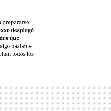
a prepararse
xxo desplegó
ados que
 algo bastante
chan todos los