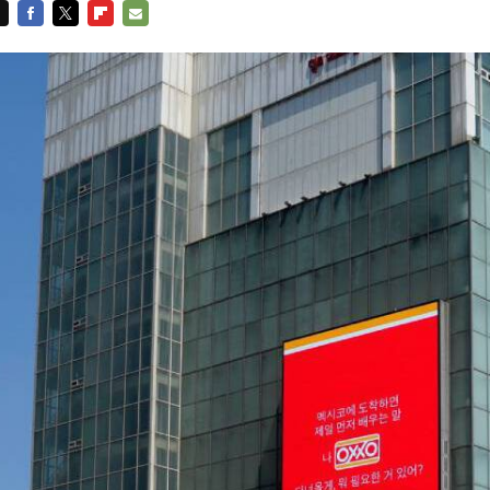
FACEBOOK
TWITTER
FLIPBOARD
E-
MAIL