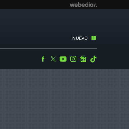
NUEVO
Facebook
Twitter
Youtube
Instagram
googlenews
Tiktok