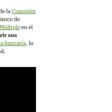
de la
Comisión
Banco de
 Múltiple
en el
rir sus
ia bancaria,
lo
ad.