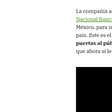
La compañía ac
Nacional Banca
México, para 
país. Este es 
puertas al pú
que ahora sí l