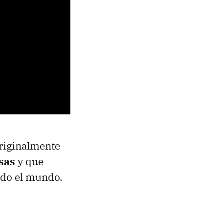
riginalmente
isas
y que
odo el mundo.