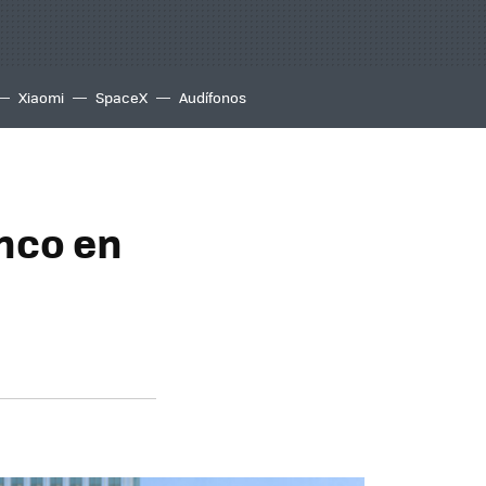
Xiaomi
SpaceX
Audífonos
anco en