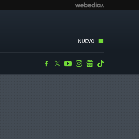
NUEVO
Facebook
Twitter
Youtube
Instagram
googlenews
Tiktok