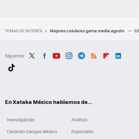
TEMAS DE INTERÉS
Mejores celulares gama media agosto
Có
Síguenos
Twit
Fac
You
Inst
Tele
RSS
Flip
Link
ter
ebo
tub
agr
gra
boa
edI
Tikt
ok
e
am
m
rd
n
ok
En Xataka México hablamos de...
Investigación
Análisis
Cazando Gangas Mexico
Especiales