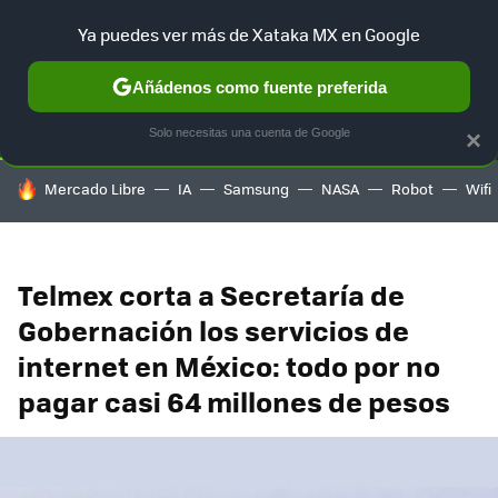
Ya puedes ver más de Xataka MX en Google
SELECCIÓN
GAMING
HOME
AUTO
TERRITORIO SAM
Añádenos como fuente preferida
Solo necesitas una cuenta de Google
×
HOY SE HABLA DE
Mercado Libre
IA
Samsung
NASA
Robot
Wifi
Telmex corta a Secretaría de
Gobernación los servicios de
internet en México: todo por no
pagar casi 64 millones de pesos