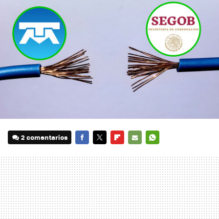
2 comentarios
FACEBOOK
TWITTER
FLIPBOARD
E-
WHATSAPP
MAIL