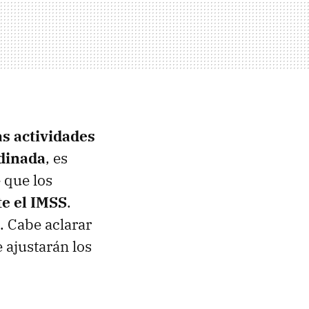
as actividades
rdinada
, es
 que los
te el IMSS
.
. Cabe aclarar
e ajustarán los