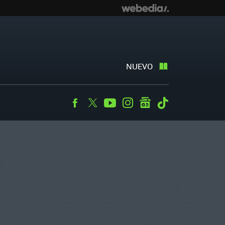
NUEVO
Facebook
Twitter
Youtube
Instagram
googlenews
Tiktok