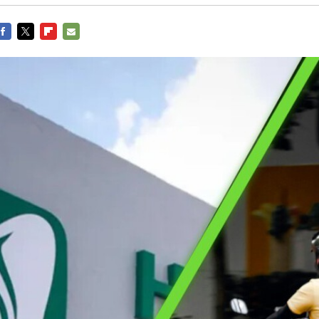
FACEBOOK
TWITTER
FLIPBOARD
E-
MAIL