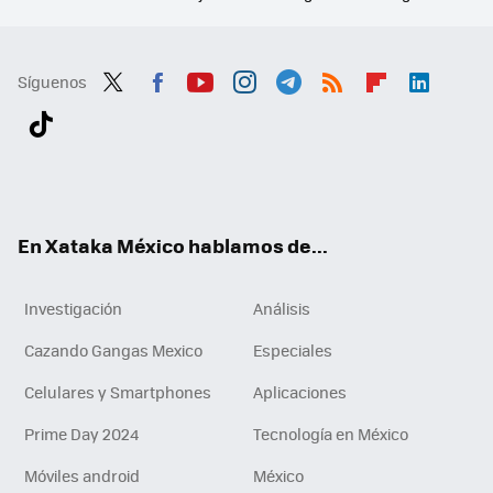
Síguenos
Twit
Fac
You
Inst
Tele
RSS
Flip
Link
ter
ebo
tub
agr
gra
boa
edI
Tikt
ok
e
am
m
rd
n
ok
En Xataka México hablamos de...
Investigación
Análisis
Cazando Gangas Mexico
Especiales
Celulares y Smartphones
Aplicaciones
Prime Day 2024
Tecnología en México
Móviles android
México