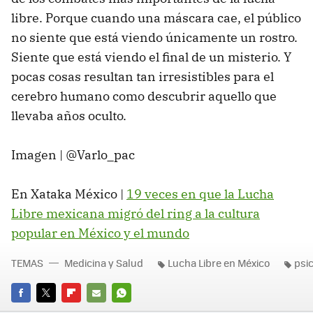
libre. Porque cuando una máscara cae, el público
no siente que está viendo únicamente un rostro.
Siente que está viendo el final de un misterio. Y
pocas cosas resultan tan irresistibles para el
cerebro humano como descubrir aquello que
llevaba años oculto.
Imagen | @Varlo_pac
En Xataka México |
19 veces en que la Lucha
Libre mexicana migró del ring a la cultura
popular en México y el mundo
TEMAS
Medicina y Salud
Lucha Libre en México
psi
FACEBOOK
TWITTER
FLIPBOARD
E-
WHATSAPP