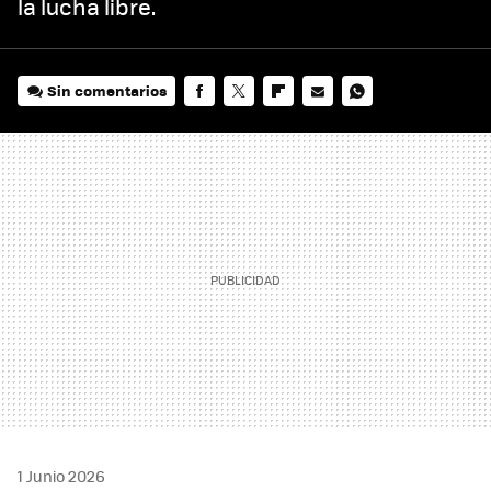
la lucha libre.
Sin comentarios
FACEBOOK
TWITTER
FLIPBOARD
E-
WHATSAPP
MAIL
1 Junio 2026