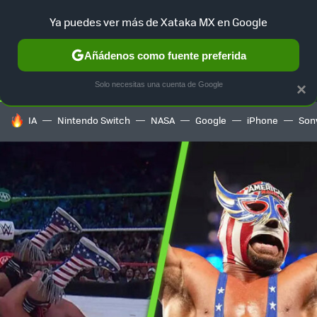
Ya puedes ver más de Xataka MX en Google
SELECCIÓN
GAMING
HOME
AUTO
TERRITORIO SAM
Añádenos como fuente preferida
Solo necesitas una cuenta de Google
×
HOY SE HABLA DE
IA
Nintendo Switch
NASA
Google
iPhone
Son