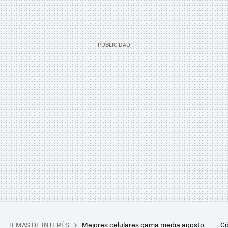
TEMAS DE INTERÉS
Mejores celulares gama media agosto
Có