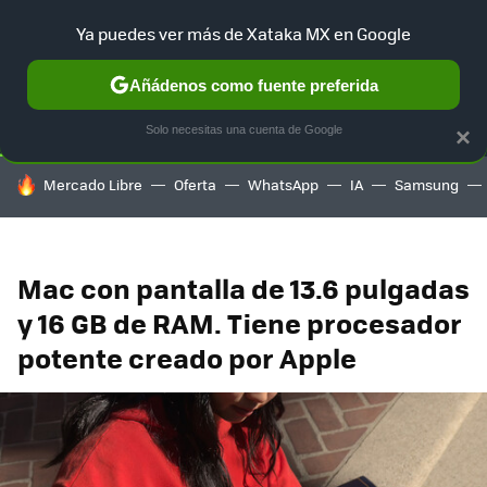
Ya puedes ver más de Xataka MX en Google
SELECCIÓN
GAMING
HOME
AUTO
TERRITORIO SAM
Añádenos como fuente preferida
Solo necesitas una cuenta de Google
×
HOY SE HABLA DE
Mercado Libre
Oferta
WhatsApp
IA
Samsung
Mac con pantalla de 13.6 pulgadas
y 16 GB de RAM. Tiene procesador
potente creado por Apple