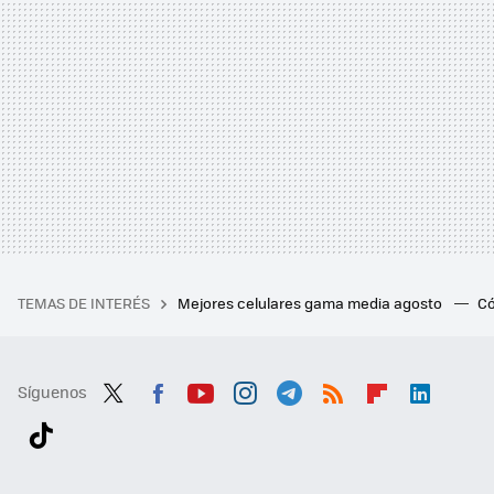
TEMAS DE INTERÉS
Mejores celulares gama media agosto
Có
Síguenos
Twit
Fac
You
Inst
Tele
RSS
Flip
Link
ter
ebo
tub
agr
gra
boa
edI
Tikt