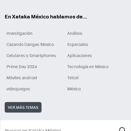
ok
e
am
m
rd
n
ok
En Xataka México hablamos de...
Investigación
Análisis
Cazando Gangas Mexico
Especiales
Celulares y Smartphones
Aplicaciones
Prime Day 2024
Tecnología en México
Móviles android
Telcel
videojuegos
México
VER MÁS TEMAS