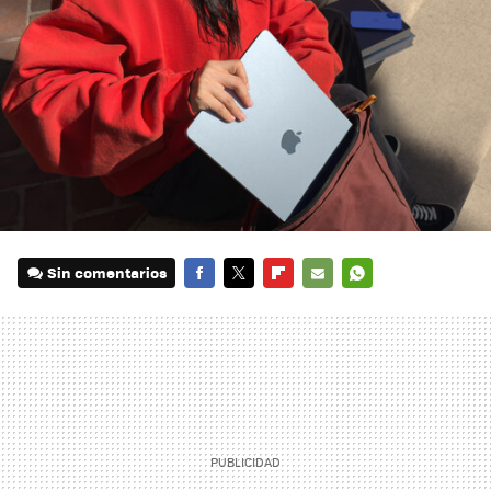
Sin comentarios
FACEBOOK
TWITTER
FLIPBOARD
E-
WHATSAPP
MAIL