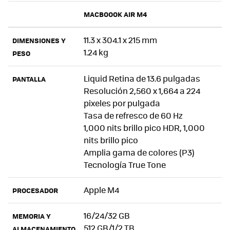
MACBOOOK AIR M4
11.3 x 304.1 x 215 mm
DIMENSIONES Y
1.24 kg
PESO
Liquid Retina de 13.6 pulgadas
PANTALLA
Resolución 2,560 x 1,664 a 224
pixeles por pulgada
Tasa de refresco de 60 Hz
1,000 nits brillo pico HDR, 1,000
nits brillo pico
Amplia gama de colores (P3)
Tecnología True Tone
Apple M4
PROCESADOR
16/24/32 GB
MEMORIA Y
512 GB/1/2 TB
ALMACENAMIENTO