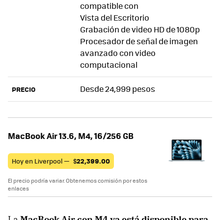
compatible con
Vista del Escritorio
Grabación de video HD de 1080p
Procesador de señal de imagen
avanzado con video
computacional
Desde 24,999 pesos
PRECIO
MacBook Air 13.6, M4, 16/256 GB
Hoy en Liverpool —
$
22,399.00
El precio podría variar. Obtenemos comisión por estos
enlaces
La
MacBook Air con M4 ya está disponible para