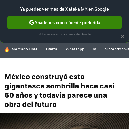
Ya puedes ver más de Xataka MX en Google
MENÚ
NUEVO
Añádenos como fuente preferida
SELECCIÓN
GAMING
HOME
AUTO
TERRITORIO SAM
Solo necesitas una cuenta de Google
×
HOY SE HABLA DE
Mercado Libre
Oferta
WhatsApp
IA
Nintendo Swi
México construyó esta
gigantesca sombrilla hace casi
60 años y todavía parece una
obra del futuro