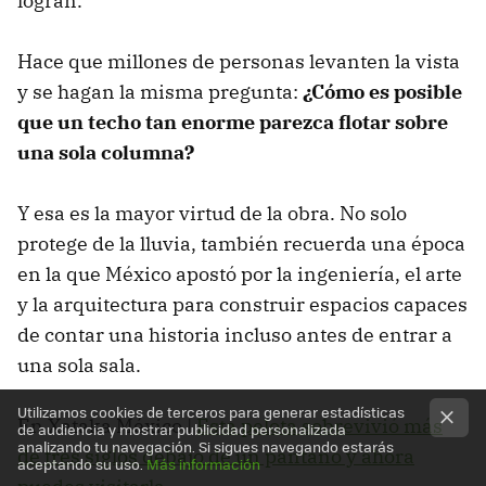
logran.
Hace que millones de personas levanten la vista
y se hagan la misma pregunta:
¿Cómo es posible
que un techo tan enorme parezca flotar sobre
una sola columna?
Y esa es la mayor virtud de la obra. No solo
protege de la lluvia, también recuerda una época
en la que México apostó por la ingeniería, el arte
y la arquitectura para construir espacios capaces
de contar una historia incluso antes de entrar a
una sola sala.
Utilizamos cookies de terceros para generar estadísticas
En Xataka México |
Esta pelota sobrevivió más
de audiencia y mostrar publicidad personalizada
analizando tu navegación. Si sigues navegando estarás
de tres siglos debajo de un pantano y ahora
aceptando su uso.
Más información