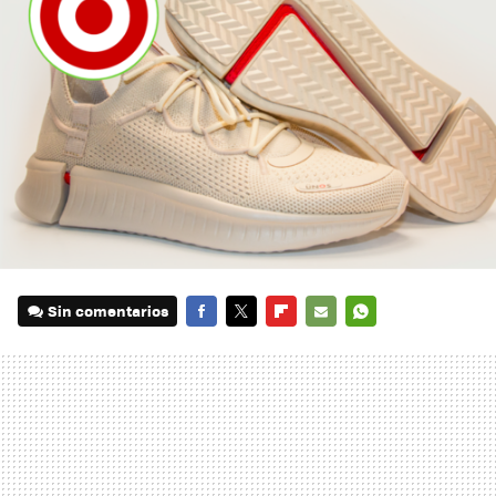
Sin comentarios
FACEBOOK
TWITTER
FLIPBOARD
E-
WHATSAPP
MAIL