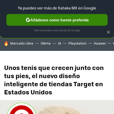
Ya puedes ver más de Xataka MX en Google
SELECCIÓN
GAMING
HOME
AUTO
TERRITORIO SAM
Añádenos como fuente preferida
Solo necesitas una cuenta de Google
×
HOY SE HABLA DE
Mercado Libre
Oferta
IA
Playstation
Huawei
Unos tenis que crecen junto con
tus pies, el nuevo diseño
inteligente de tiendas Target en
Estados Unidos