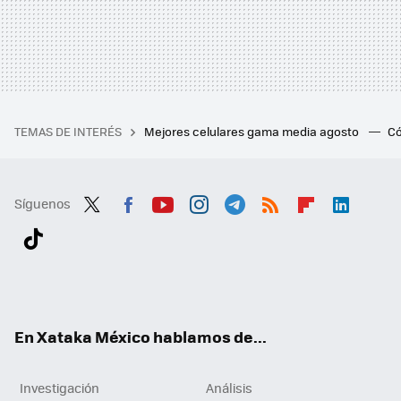
TEMAS DE INTERÉS
Mejores celulares gama media agosto
Có
Síguenos
Twit
Fac
You
Inst
Tele
RSS
Flip
Link
ter
ebo
tub
agr
gra
boa
edI
Tikt
ok
e
am
m
rd
n
ok
En Xataka México hablamos de...
Investigación
Análisis