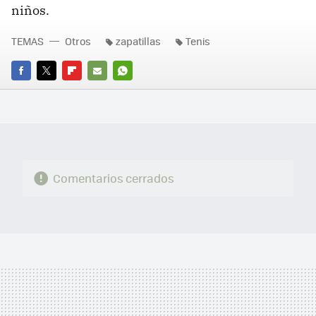
niños.
TEMAS
Otros
zapatillas
Tenis
FACEBOOK
TWITTER
FLIPBOARD
E-
WHATSAPP
MAIL
Comentarios cerrados