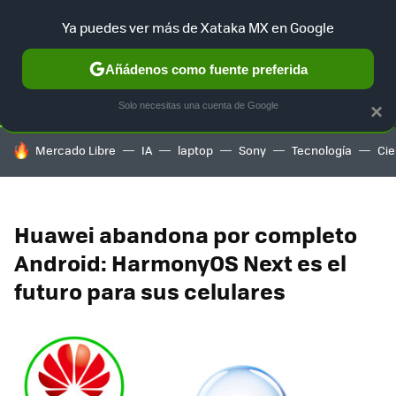
Ya puedes ver más de Xataka MX en Google
SELECCIÓN
GAMING
HOME
AUTO
TERRITORIO SAM
Añádenos como fuente preferida
Solo necesitas una cuenta de Google
×
HOY SE HABLA DE
Mercado Libre
IA
laptop
Sony
Tecnología
Cie
Huawei abandona por completo
Android: HarmonyOS Next es el
futuro para sus celulares