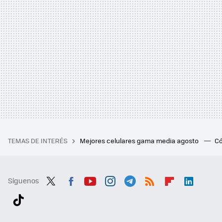
TEMAS DE INTERÉS
Mejores celulares gama media agosto
Có
Síguenos
Twit
Fac
You
Inst
Tele
RSS
Flip
Link
ter
ebo
tub
agr
gra
boa
edI
Tikt