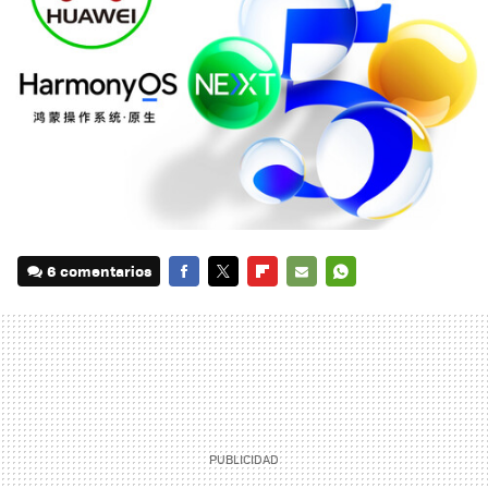
6 comentarios
FACEBOOK
TWITTER
FLIPBOARD
E-
WHATSAPP
MAIL