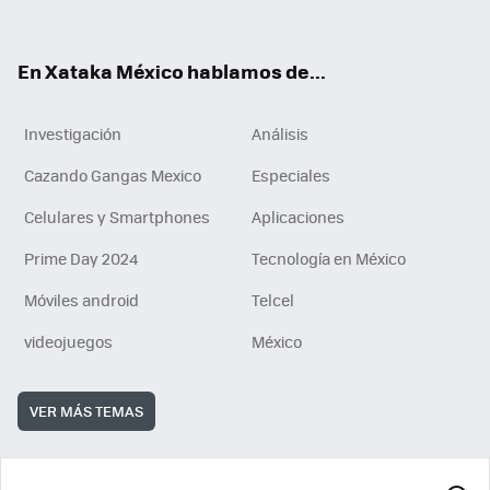
ok
e
am
m
rd
n
ok
En Xataka México hablamos de...
Investigación
Análisis
Cazando Gangas Mexico
Especiales
Celulares y Smartphones
Aplicaciones
Prime Day 2024
Tecnología en México
Móviles android
Telcel
videojuegos
México
VER MÁS TEMAS