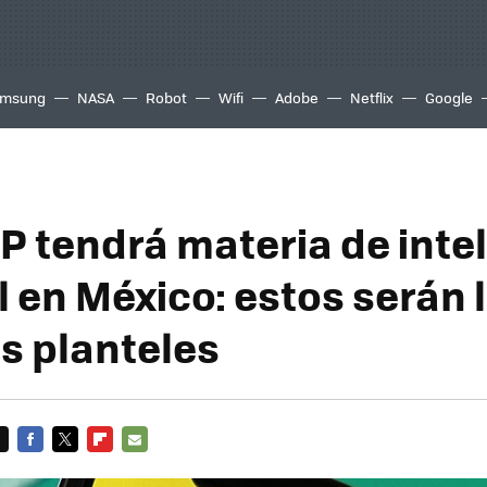
msung
NASA
Robot
Wifi
Adobe
Netflix
Google
 tendrá materia de inte
al en México: estos serán 
s planteles
FACEBOOK
TWITTER
FLIPBOARD
E-