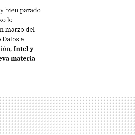
y bien parado
zo lo
n marzo del
e Datos e
ción,
Intel y
eva materia