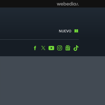
NUEVO
Facebook
Twitter
Youtube
Instagram
googlenews
Tiktok