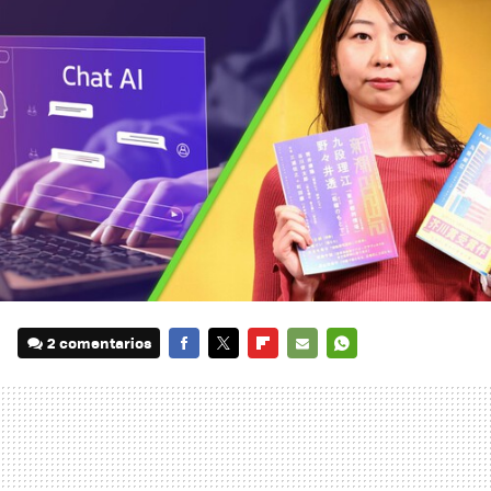
2 comentarios
FACEBOOK
TWITTER
FLIPBOARD
E-
WHATSAPP
MAIL