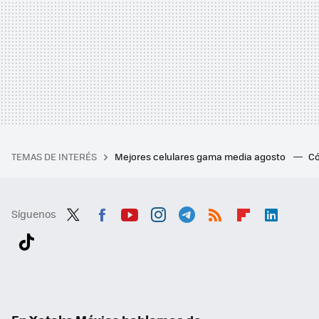
TEMAS DE INTERÉS
Mejores celulares gama media agosto
Có
Síguenos
Twit
Fac
You
Inst
Tele
RSS
Flip
Link
ter
ebo
tub
agr
gra
boa
edI
Tikt
ok
e
am
m
rd
n
ok