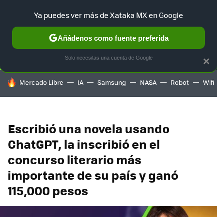
Ya puedes ver más de Xataka MX en Google
SELECCIÓN
GAMING
HOME
AUTO
TERRITORIO SAM
Añádenos como fuente preferida
Solo necesitas una cuenta de Google
×
HOY SE HABLA DE
Mercado Libre
IA
Samsung
NASA
Robot
Wifi
Escribió una novela usando
ChatGPT, la inscribió en el
concurso literario más
importante de su país y ganó
115,000 pesos