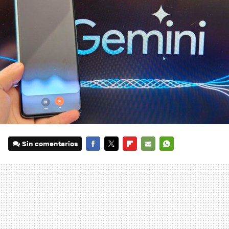
Sin comentarios
FACEBOOK
TWITTER
FLIPBOARD
E-
WHATSAPP
MAIL