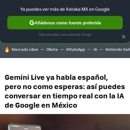
Ya puedes ver más de Xataka MX en Google
SELECCIÓN
GAMING
HOME
AUTO
TERRITORIO SAM
Añádenos como fuente preferida
Solo necesitas una cuenta de Google
×
HOY SE HABLA DE
Mercado Libre
Oferta
WhatsApp
IA
Nintendo Swi
Gemini Live ya habla español,
pero no como esperas: así puedes
conversar en tiempo real con la IA
de Google en México