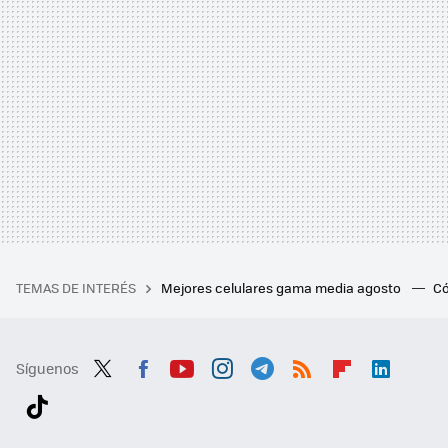
TEMAS DE INTERÉS
Mejores celulares gama media agosto
Có
Síguenos
Twit
Fac
You
Inst
Tele
RSS
Flip
Link
ter
ebo
tub
agr
gra
boa
edI
Tikt