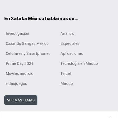
ok
e
am
m
rd
n
ok
En Xataka México hablamos de...
Investigación
Análisis
Cazando Gangas Mexico
Especiales
Celulares y Smartphones
Aplicaciones
Prime Day 2024
Tecnología en México
Móviles android
Telcel
videojuegos
México
VER MÁS TEMAS