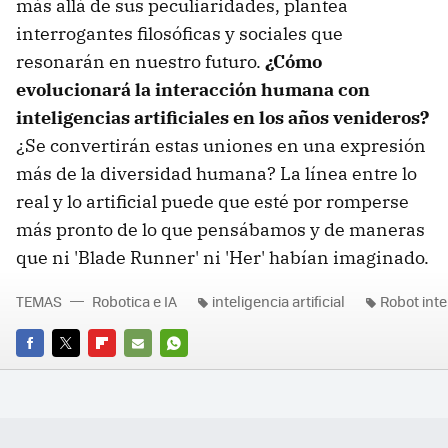
más allá de sus peculiaridades, plantea
interrogantes filosóficas y sociales que
resonarán en nuestro futuro.
¿Cómo
evolucionará la interacción humana con
inteligencias artificiales en los años venideros?
¿Se convertirán estas uniones en una expresión
más de la diversidad humana? La línea entre lo
real y lo artificial puede que esté por romperse
más pronto de lo que pensábamos y de maneras
que ni 'Blade Runner' ni 'Her' habían imaginado.
TEMAS
Robotica e IA
inteligencia artificial
Robot inte
FACEBOOK
TWITTER
FLIPBOARD
E-
WHATSAPP
MAIL