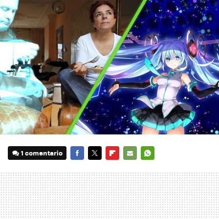
1 comentario
FACEBOOK
TWITTER
FLIPBOARD
E-
WHATSAPP
MAIL