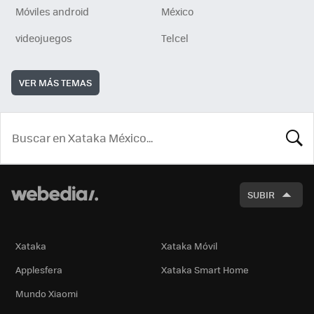
Móviles android
México
videojuegos
Telcel
VER MÁS TEMAS
BUSCA
SUBIR
Xataka
Xataka Móvil
Applesfera
Xataka Smart Home
Mundo Xiaomi