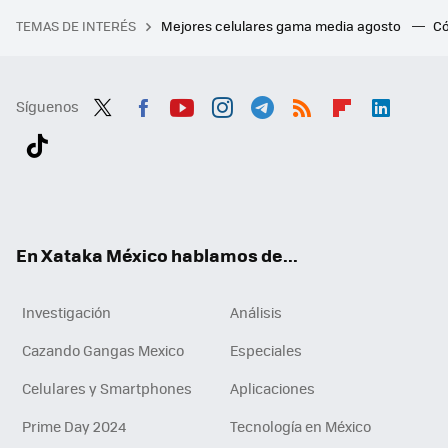
TEMAS DE INTERÉS
Mejores celulares gama media agosto
Có
Síguenos
Twit
Fac
You
Inst
Tele
RSS
Flip
Link
ter
ebo
tub
agr
gra
boa
edI
Tikt
ok
e
am
m
rd
n
ok
En Xataka México hablamos de...
Investigación
Análisis
Cazando Gangas Mexico
Especiales
Celulares y Smartphones
Aplicaciones
Prime Day 2024
Tecnología en México