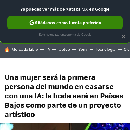
Ya puedes ver más de Xataka MX en Google
SELECCIÓN
GAMING
HOME
AUTO
TERRITORIO SAM
Añádenos como fuente preferida
Solo necesitas una cuenta de Google
×
HOY SE HABLA DE
Mercado Libre
IA
laptop
Sony
Tecnología
Cie
Una mujer será la primera
persona del mundo en casarse
con una IA: la boda será en Países
Bajos como parte de un proyecto
artístico