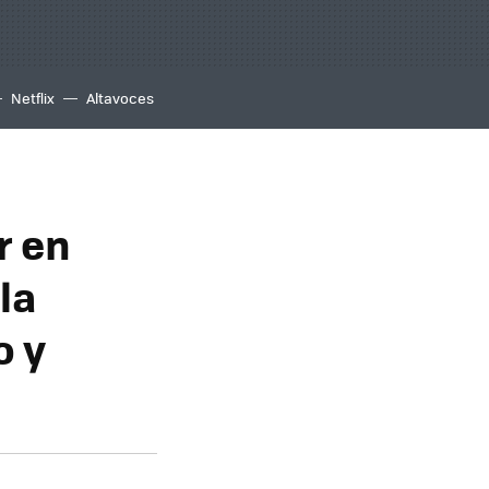
Netflix
Altavoces
r en
la
o y