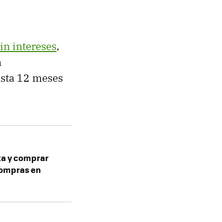
in intereses
,
n
asta 12 meses
ta y comprar
Compras en