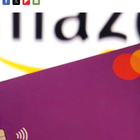
FACEBOOK
TWITTER
FLIPBOARD
E-
MAIL