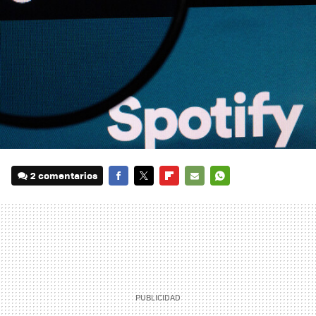
2 comentarios
FACEBOOK
TWITTER
FLIPBOARD
E-
WHATSAPP
MAIL