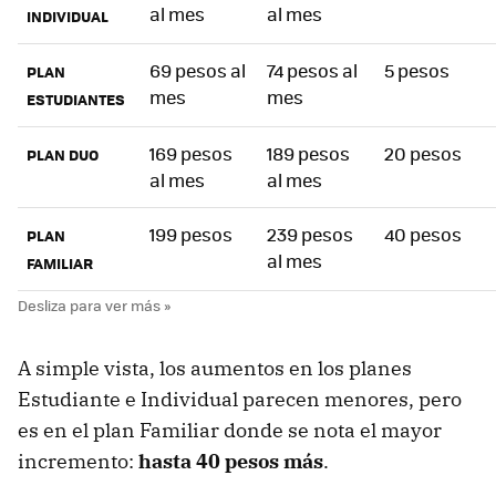
al mes
al mes
INDIVIDUAL
69 pesos al
74 pesos al
5 pesos
PLAN
mes
mes
ESTUDIANTES
169 pesos
189 pesos
20 pesos
PLAN DUO
al mes
al mes
199 pesos
239 pesos
40 pesos
PLAN
al mes
FAMILIAR
A simple vista, los aumentos en los planes
Estudiante e Individual parecen menores, pero
es en el plan Familiar donde se nota el mayor
incremento:
hasta 40 pesos más
.