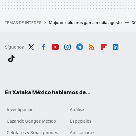
TEMAS DE INTERÉS
Mejores celulares gama media agosto
Có
Síguenos
Twit
Fac
You
Inst
Tele
RSS
Flip
Link
ter
ebo
tub
agr
gra
boa
edI
Tikt
ok
e
am
m
rd
n
ok
En Xataka México hablamos de...
Investigación
Análisis
Cazando Gangas Mexico
Especiales
Celulares y Smartphones
Aplicaciones