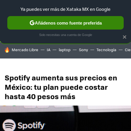
Ya puedes ver más de Xataka MX en Google
SELECCIÓN
GAMING
HOME
AUTO
TERRITORIO SAM
Añádenos como fuente preferida
Solo necesitas una cuenta de Google
×
HOY SE HABLA DE
Mercado Libre
IA
laptop
Sony
Tecnología
Cie
Spotify aumenta sus precios en
México: tu plan puede costar
hasta 40 pesos más