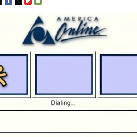
FACEBOOK
TWITTER
FLIPBOARD
E-
MAIL