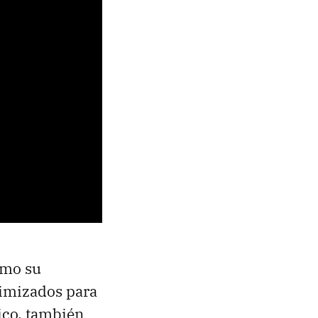
omo su
timizados para
ico, también