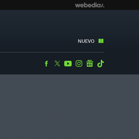
NUEVO
Facebook
Twitter
Youtube
Instagram
googlenews
Tiktok