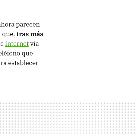
 ahora parecen
, que,
tras más
de
internet
vía
teléfono que
ara establecer