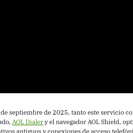
0 de septiembre de 2025, tanto este servicio c
ado,
AOL Dialer
y el navegador AOL Shield, op
tivos antiguos y conexiones de acceso telefón