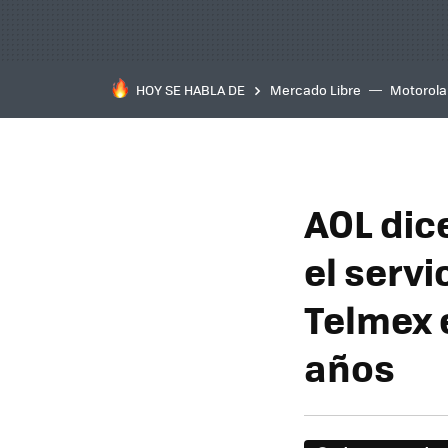
HOY SE HABLA DE
Mercado Libre
Motorola
AOL dice
el serv
Telmex 
años