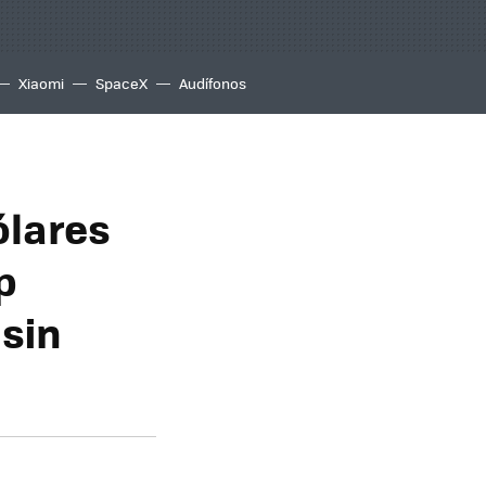
Xiaomi
SpaceX
Audífonos
ólares
p
 sin