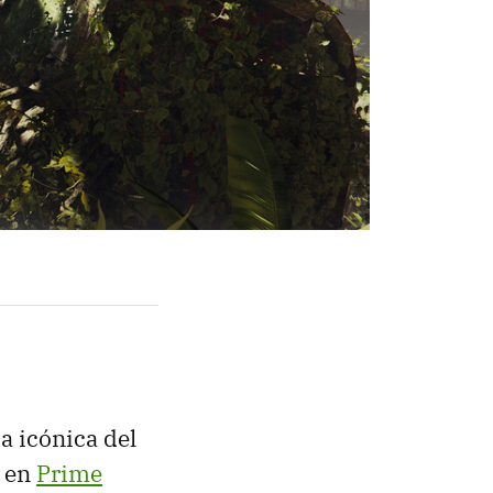
ia icónica del
a en
Prime