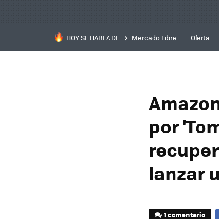
HOY SE HABLA DE
Mercado Libre
Oferta
Amazon 
por 'To
recupera
lanzar 
1 comentario