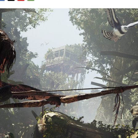
FACEBOOK
TWITTER
FLIPBOARD
E-
MAIL