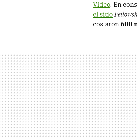
Video
. En con
el sitio
Fellowsh
costaron
600 m