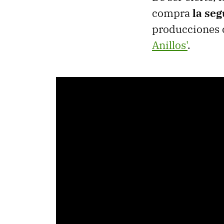
compra
la se
producciones c
Anillos'
.