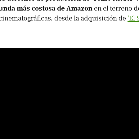
gunda más costosa de Amazon
en el terreno d
inematográficas, desde la adquisición de
'El 