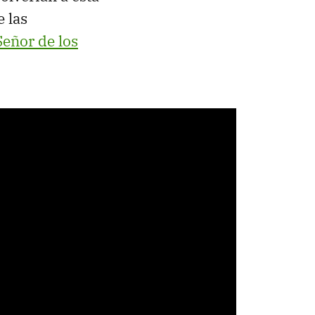
e las
Señor de los