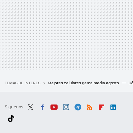
TEMAS DE INTERÉS
Mejores celulares gama media agosto
Có
Síguenos
Twit
Fac
You
Inst
Tele
RSS
Flip
Link
ter
ebo
tub
agr
gra
boa
edI
Tikt