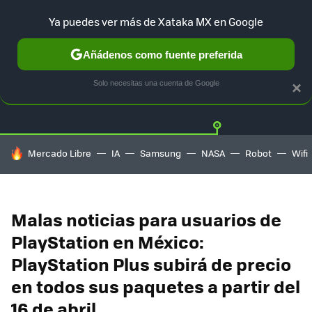
Ya puedes ver más de Xataka MX en Google
Añádenos como fuente preferida
Twitter
Fa
PLAYSTATION
XBOX
NINTENDO
Solo necesitas una cuenta de Google
×
HOY SE HABLA DE
Mercado Libre
IA
Samsung
NASA
Robot
Wifi
Malas noticias para usuarios de
PlayStation en México:
PlayStation Plus subirá de precio
en todos sus paquetes a partir del
16 de abril