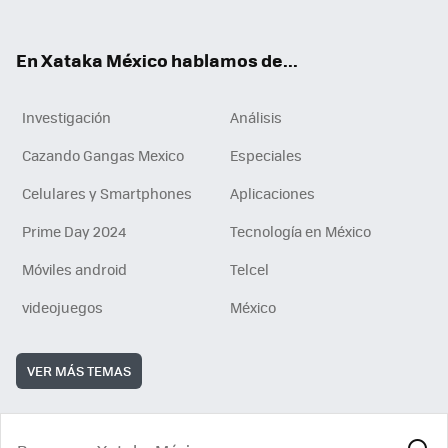
ok
e
am
m
rd
n
ok
En Xataka México hablamos de...
Investigación
Análisis
Cazando Gangas Mexico
Especiales
Celulares y Smartphones
Aplicaciones
Prime Day 2024
Tecnología en México
Móviles android
Telcel
videojuegos
México
VER MÁS TEMAS