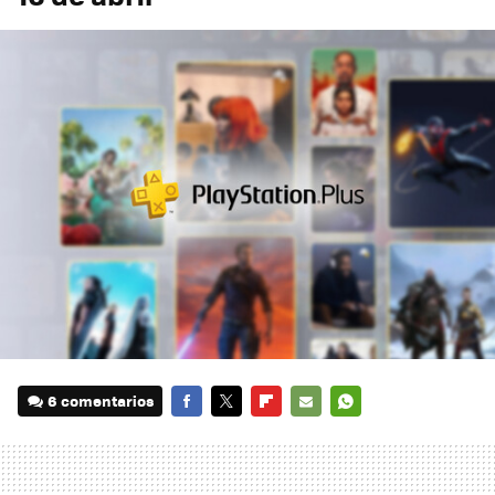
6 comentarios
FACEBOOK
TWITTER
FLIPBOARD
E-
WHATSAPP
MAIL