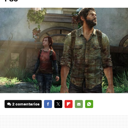
2 comentarios
FACEBOOK
TWITTER
FLIPBOARD
E-
WHATSAPP
MAIL