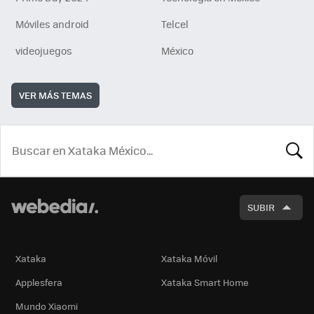
Móviles android
Telcel
videojuegos
México
VER MÁS TEMAS
BUSCA
SUBIR
Xataka
Xataka Móvil
Applesfera
Xataka Smart Home
Mundo Xiaomi