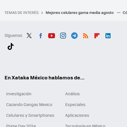
TEMAS DE INTERÉS
Mejores celulares gama media agosto
Có
Síguenos
Twit
Fac
You
Inst
Tele
RSS
Flip
Link
ter
ebo
tub
agr
gra
boa
edI
Tikt
ok
e
am
m
rd
n
ok
En Xataka México hablamos de...
Investigación
Análisis
Cazando Gangas Mexico
Especiales
Celulares y Smartphones
Aplicaciones
Prime Day 2024
Tecnología en México