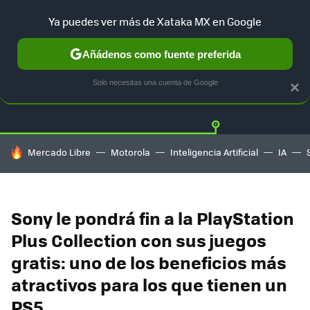
Ya puedes ver más de Xataka MX en Google
Añádenos como fuente preferida
Twitter
Fa
PLAYSTATION
XBOX
NINTENDO
Solo necesitas una cuenta de Google
×
HOY SE HABLA DE
Mercado Libre
Motorola
Inteligencia Artificial
IA
Sony le pondrá fin a la PlayStation
Plus Collection con sus juegos
gratis: uno de los beneficios más
atractivos para los que tienen un
PS5