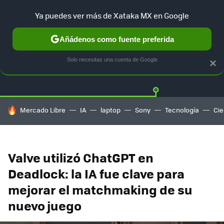
Ya puedes ver más de Xataka MX en Google
Añádenos como fuente preferida
Twitter
Fa
PLAYSTATION
XBOX
NINTENDO
Solo necesitas una cuenta de Google
×
HOY SE HABLA DE
Mercado Libre
IA
laptop
Sony
Tecnología
Cie
Valve utilizó ChatGPT en
Deadlock: la IA fue clave para
mejorar el matchmaking de su
nuevo juego