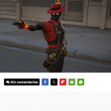
Sin comentarios
FACEBOOK
TWITTER
FLIPBOARD
E-
WHATSAPP
MAIL