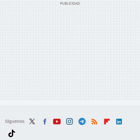
Síguenos
Twit
Fac
You
Inst
Tele
RSS
Flip
Link