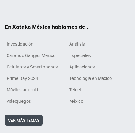
ter
ebo
tub
agr
gra
boa
edI
Tikt
ok
e
am
m
rd
n
ok
En Xataka México hablamos de...
Investigación
Análisis
Cazando Gangas Mexico
Especiales
Celulares y Smartphones
Aplicaciones
Prime Day 2024
Tecnología en México
Móviles android
Telcel
videojuegos
México
VER MÁS TEMAS