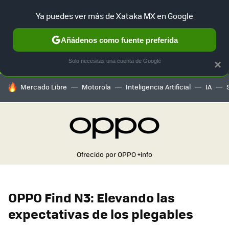
Ya puedes ver más de Xataka MX en Google
SELECCIÓN
GAMING
HOME
AUTO
TERRITORIO SAM
Añádenos como fuente preferida
Solo necesitas una cuenta de Google
×
HOY SE HABLA DE
Mercado Libre
Motorola
Inteligencia Artificial
IA
Ofrecido por OPPO
+info
OPPO Find N3: Elevando las
expectativas de los plegables