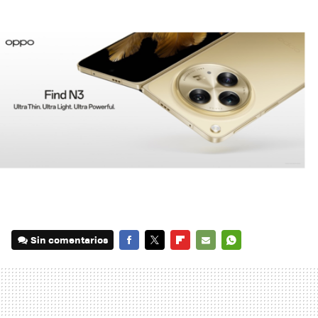
Sin comentarios
FACEBOOK
TWITTER
FLIPBOARD
E-
WHATSAPP
MAIL