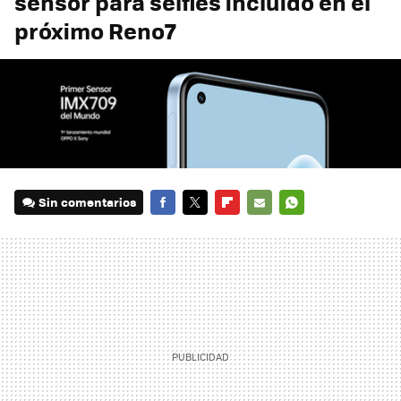
sensor para selfies incluido en el
próximo Reno7
Sin comentarios
FACEBOOK
TWITTER
FLIPBOARD
E-
WHATSAPP
MAIL