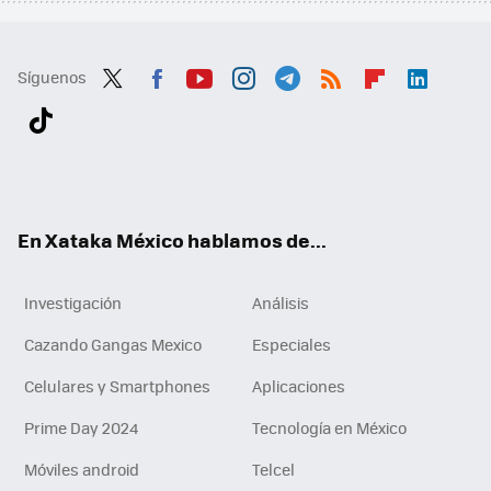
Síguenos
Twit
Fac
You
Inst
Tele
RSS
Flip
Link
ter
ebo
tub
agr
gra
boa
edI
Tikt
ok
e
am
m
rd
n
ok
En Xataka México hablamos de...
Investigación
Análisis
Cazando Gangas Mexico
Especiales
Celulares y Smartphones
Aplicaciones
Prime Day 2024
Tecnología en México
Móviles android
Telcel