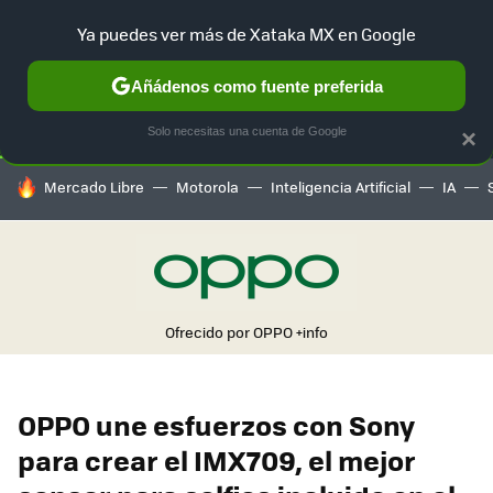
Ya puedes ver más de Xataka MX en Google
SELECCIÓN
GAMING
HOME
AUTO
TERRITORIO SAM
Añádenos como fuente preferida
Solo necesitas una cuenta de Google
×
HOY SE HABLA DE
Mercado Libre
Motorola
Inteligencia Artificial
IA
Ofrecido por OPPO
+info
OPPO une esfuerzos con Sony
para crear el IMX709, el mejor