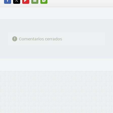
FACEBOOK
TWITTER
FLIPBOARD
E-
WHATSAPP
MAIL
Comentarios cerrados