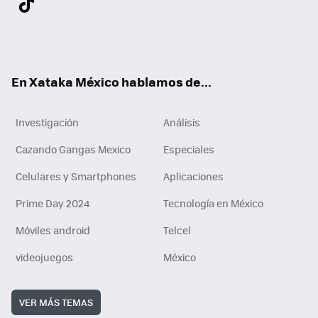
ter
ebo
tub
agr
gra
boa
edI
Tikt
ok
e
am
m
rd
n
ok
En Xataka México hablamos de...
Investigación
Análisis
Cazando Gangas Mexico
Especiales
Celulares y Smartphones
Aplicaciones
Prime Day 2024
Tecnología en México
Móviles android
Telcel
videojuegos
México
VER MÁS TEMAS