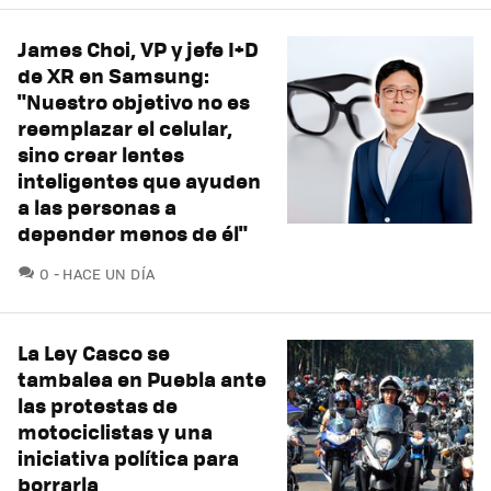
James Choi, VP y jefe I+D
de XR en Samsung:
"Nuestro objetivo no es
reemplazar el celular,
sino crear lentes
inteligentes que ayuden
a las personas a
depender menos de él"
COMENTARIOS
0
HACE UN DÍA
La Ley Casco se
tambalea en Puebla ante
las protestas de
motociclistas y una
iniciativa política para
borrarla