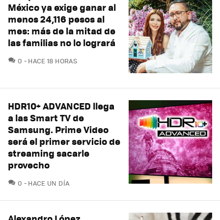
México ya exige ganar al
menos 24,116 pesos al
mes: más de la mitad de
las familias no lo logrará
COMENTARIOS
0
HACE 18 HORAS
HDR10+ ADVANCED llega
a las Smart TV de
Samsung. Prime Video
será el primer servicio de
streaming sacarle
provecho
COMENTARIOS
0
HACE UN DÍA
Alexandro López,