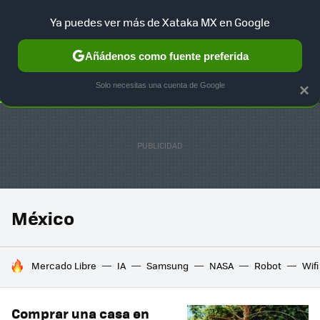
Ya puedes ver más de Xataka MX en Google
SELECCIÓN
GAMING
HOME
AUTO
TERRITORIO SAM
Añádenos como fuente preferida
Solo necesitas una cuenta de Google
×
México
HOY SE HABLA DE
Mercado Libre
IA
Samsung
NASA
Robot
Wifi
Comprar una casa en