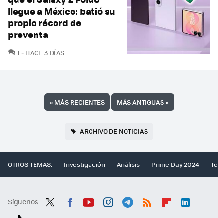
llegue a México: batió su
propio récord de
preventa
COMENTARIOS
1
HACE 3 DÍAS
«
MÁS RECIENTES
MÁS ANTIGUAS
»
ARCHIVO DE NOTICIAS
OTROS TEMAS:
Investigación
Análisis
Prime Day 2024
Te
Síguenos
Twit
Fac
You
Inst
Tele
RSS
Flip
Link