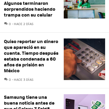
Algunos terminaron
sorprendidos haciendo
trampa con su celular
COMENTARIOS
0
HACE 2 DÍAS
Quiso reportar un dinero
que apareció en su
cuenta. Tiempo después
estaba condenada a 60
años de prisión en
México
COMENTARIOS
0
HACE 3 DÍAS
Samsung tiene una
buena noticia antes de
que el Galaxy Z Fold8