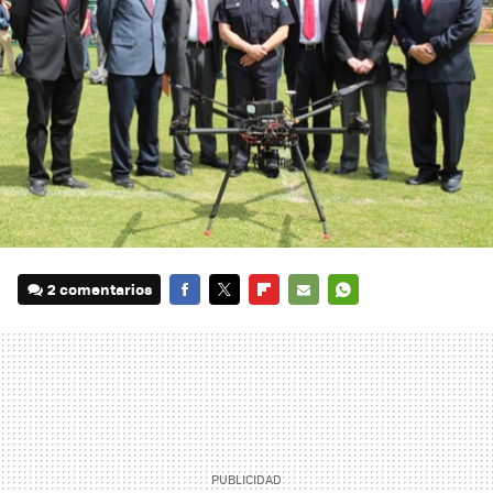
2 comentarios
FACEBOOK
TWITTER
FLIPBOARD
E-
WHATSAPP
MAIL