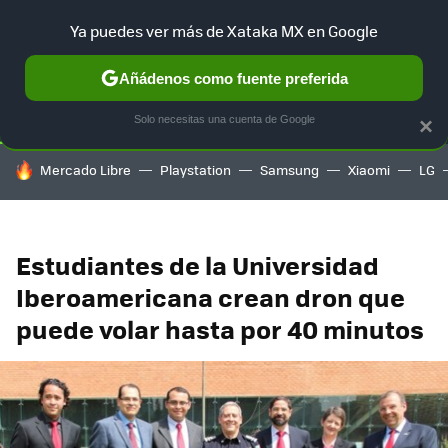
Ya puedes ver más de Xataka MX en Google
SELECCIÓN
GAMING
HOME
AUTO
TERRITORIO SAM
Añádenos como fuente preferida
Solo necesitas una cuenta de Google
×
HOY SE HABLA DE
Mercado Libre
Playstation
Samsung
Xiaomi
LG
Estudiantes de la Universidad
Iberoamericana crean dron que
puede volar hasta por 40 minutos