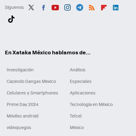
Síguenos
Twit
Fac
You
Inst
Tele
RSS
Flip
Link
ter
ebo
tub
agr
gra
boa
edI
Tikt
ok
e
am
m
rd
n
ok
En Xataka México hablamos de...
Investigación
Análisis
Cazando Gangas Mexico
Especiales
Celulares y Smartphones
Aplicaciones
Prime Day 2024
Tecnología en México
Móviles android
Telcel
videojuegos
México