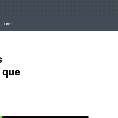
Ford
s
o que