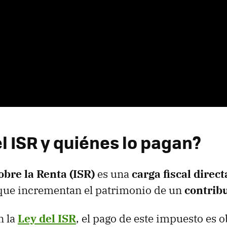
l ISR y quiénes lo pagan?
bre la Renta (ISR)
es una
carga fiscal direc
 que incrementan el patrimonio de un
contrib
n la
Ley del ISR
, el pago de este impuesto es o