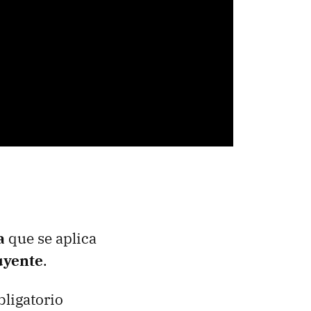
ta
que se aplica
uyente
.
bligatorio