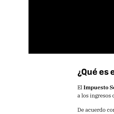
¿Qué es e
El
Impuesto So
a los ingresos
De acuerdo co