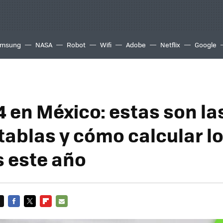
msung
NASA
Robot
Wifi
Adobe
Netflix
Google
4 en México: estas son la
tablas y cómo calcular l
 este año
FACEBOOK
TWITTER
FLIPBOARD
E-