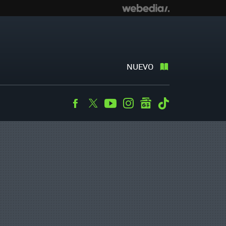
NUEVO
Facebook
Twitter
Youtube
Instagram
googlenews
Tiktok