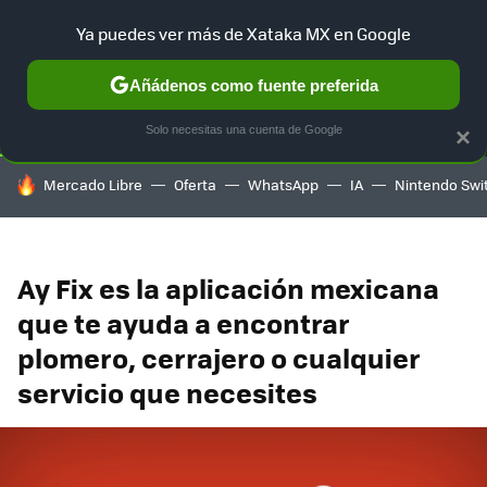
Ya puedes ver más de Xataka MX en Google
SELECCIÓN
GAMING
HOME
AUTO
TERRITORIO SAM
Añádenos como fuente preferida
Solo necesitas una cuenta de Google
×
HOY SE HABLA DE
Mercado Libre
Oferta
WhatsApp
IA
Nintendo Swi
Ay Fix es la aplicación mexicana
que te ayuda a encontrar
plomero, cerrajero o cualquier
servicio que necesites