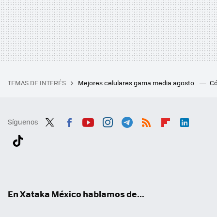
TEMAS DE INTERÉS
Mejores celulares gama media agosto
Có
Síguenos
Twit
Fac
You
Inst
Tele
RSS
Flip
Link
ter
ebo
tub
agr
gra
boa
edI
Tikt
ok
e
am
m
rd
n
ok
En Xataka México hablamos de...