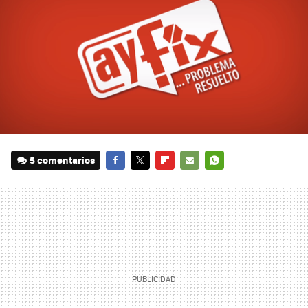
5 comentarios
FACEBOOK
TWITTER
FLIPBOARD
E-
WHATSAPP
MAIL