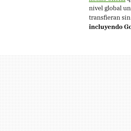
nivel global u
transfieran si
incluyendo G