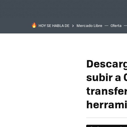
HOY SE HABLA DE
Mercado Libre
Oferta
Descarg
subir a 
transfe
herram