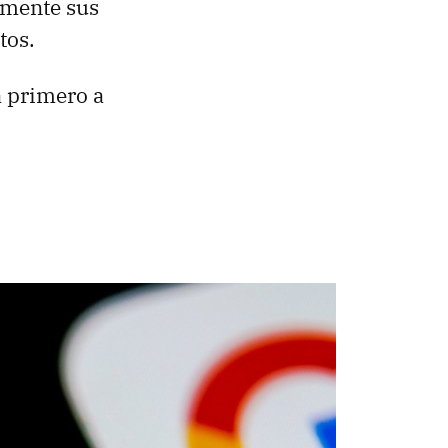
lmente sus
tos.
á primero a