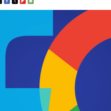
FACEBOOK
TWITTER
FLIPBOARD
E-
MAIL