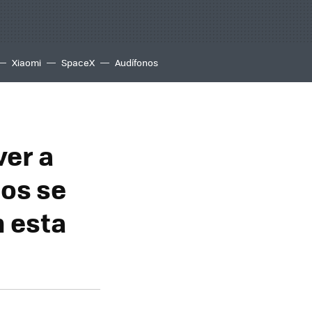
Xiaomi
SpaceX
Audífonos
ver a
tos se
n esta