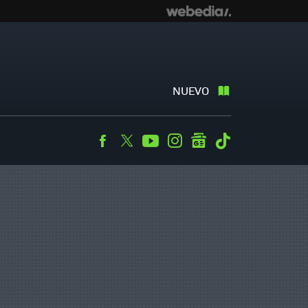
NUEVO
Facebook
Twitter
Youtube
Instagram
googlenews
Tiktok