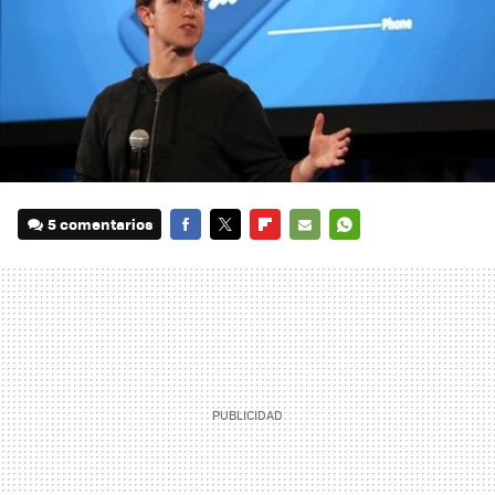
5 comentarios
FACEBOOK
TWITTER
FLIPBOARD
E-
WHATSAPP
MAIL