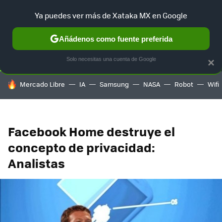
Ya puedes ver más de Xataka MX en Google
SELECCIÓN
GAMING
HOME
AUTO
TERRITORIO SAM
Añádenos como fuente preferida
Solo necesitas una cuenta de Google
×
HOY SE HABLA DE
Mercado Libre
IA
Samsung
NASA
Robot
Wifi
Facebook Home destruye el
concepto de privacidad:
Analistas