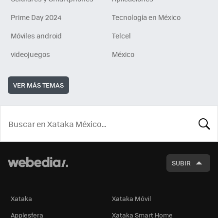
Prime Day 2024
Tecnología en México
Móviles android
Telcel
videojuegos
México
VER MÁS TEMAS
BUSCA
SUBIR
Xataka
Xataka Móvil
Applesfera
Xataka Smart Home