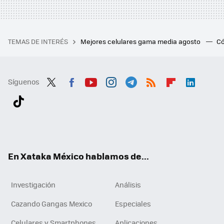
TEMAS DE INTERÉS
Mejores celulares gama media agosto
Có
Síguenos
Twit
Fac
You
Inst
Tele
RSS
Flip
Link
ter
ebo
tub
agr
gra
boa
edI
Tikt
ok
e
am
m
rd
n
ok
En Xataka México hablamos de...
Investigación
Análisis
Cazando Gangas Mexico
Especiales
Celulares y Smartphones
Aplicaciones