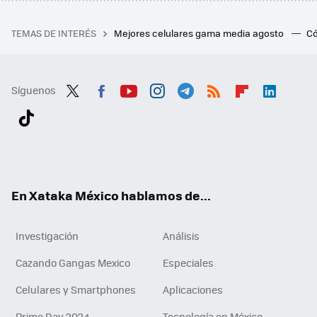
TEMAS DE INTERÉS
Mejores celulares gama media agosto
Có
Síguenos
Twit
Fac
You
Inst
Tele
RSS
Flip
Link
ter
ebo
tub
agr
gra
boa
edI
Tikt
ok
e
am
m
rd
n
ok
En Xataka México hablamos de...
Investigación
Análisis
Cazando Gangas Mexico
Especiales
Celulares y Smartphones
Aplicaciones
Prime Day 2024
Tecnología en México