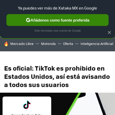
Ya puedes ver más de Xataka MX en Google
SELECCIÓN
GAMING
HOME
AUTO
TERRITORIO SAM
Añádenos como fuente preferida
Solo necesitas una cuenta de Google
×
HOY SE HABLA DE
Mercado Libre
Motorola
Oferta
Inteligencia Artificial
Es oficial: TikTok es prohibido en
Estados Unidos, así está avisando
a todos sus usuarios