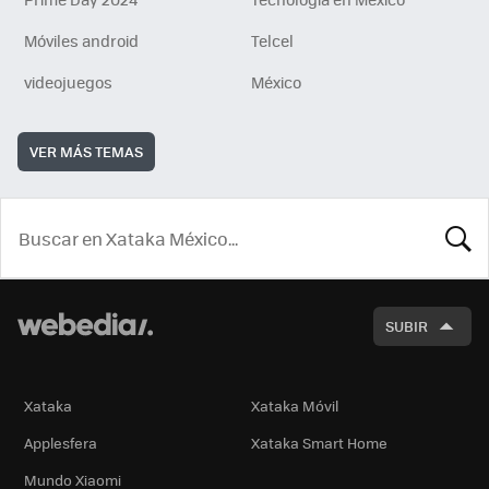
Móviles android
Telcel
videojuegos
México
VER MÁS TEMAS
BUSCA
SUBIR
Xataka
Xataka Móvil
Applesfera
Xataka Smart Home
Mundo Xiaomi