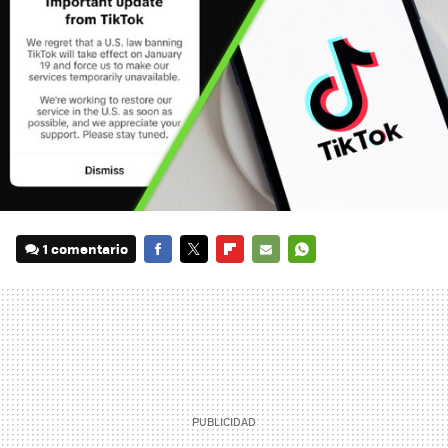
1 comentario
FACEBOOK
TWITTER
FLIPBOARD
E-
WHATSAPP
MAIL