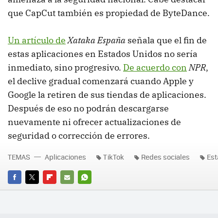
que CapCut también es propiedad de ByteDance.
Un artículo de
Xataka España
señala que el fin de
estas aplicaciones en Estados Unidos no sería
inmediato, sino progresivo.
De acuerdo con
NPR
,
el declive gradual comenzará cuando Apple y
Google la retiren de sus tiendas de aplicaciones.
Después de eso no podrán descargarse
nuevamente ni ofrecer actualizaciones de
seguridad o corrección de errores.
TEMAS
Aplicaciones
TikTok
Redes sociales
Est
FACEBOOK
TWITTER
FLIPBOARD
E-
WHATSAPP
MAIL