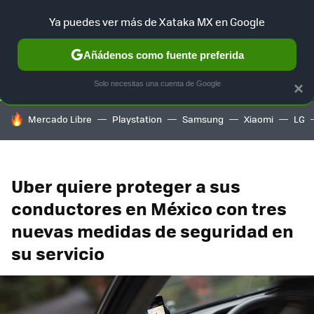
Ya puedes ver más de Xataka MX en Google
SELECCIÓN
GAMING
HOME
AUTO
TERRITORIO SAM
Añádenos como fuente preferida
Solo necesitas una cuenta de Google
×
HOY SE HABLA DE
Mercado Libre
Playstation
Samsung
Xiaomi
LG
Uber quiere proteger a sus
conductores en México con tres
nuevas medidas de seguridad en
su servicio