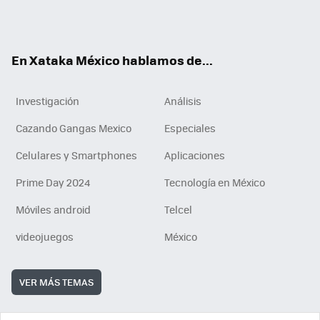
Tikt
ok
e
am
m
rd
n
ok
En Xataka México hablamos de...
Investigación
Análisis
Cazando Gangas Mexico
Especiales
Celulares y Smartphones
Aplicaciones
Prime Day 2024
Tecnología en México
Móviles android
Telcel
videojuegos
México
VER MÁS TEMAS