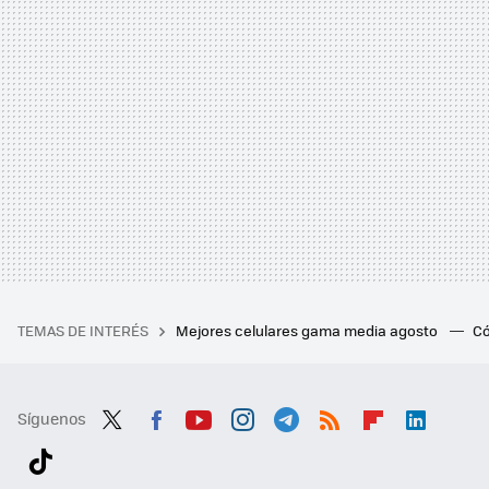
TEMAS DE INTERÉS
Mejores celulares gama media agosto
Có
Síguenos
Twit
Fac
You
Inst
Tele
RSS
Flip
Link
ter
ebo
tub
agr
gra
boa
edI