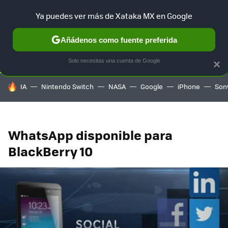
Ya puedes ver más de Xataka MX en Google
SELECCIÓN
GAMING
HOME
AUTO
TERRITORIO SAM
Añádenos como fuente preferida
Solo necesitas una cuenta de Google
×
HOY SE HABLA DE
IA
Nintendo Switch
NASA
Google
iPhone
Son
WhatsApp disponible para
BlackBerry 10