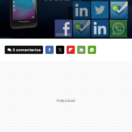
3 comentarios
FACEBOOK
TWITTER
FLIPBOARD
E-
WHATSAPP
MAIL