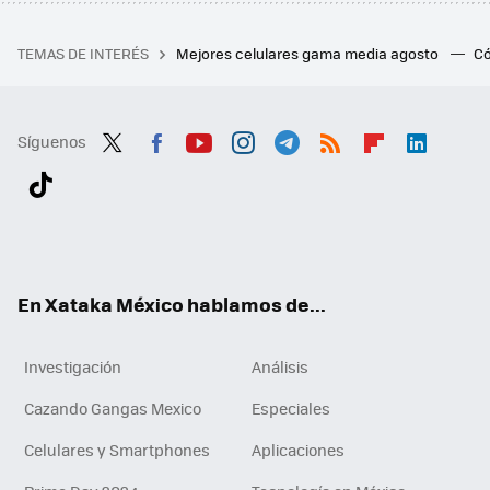
TEMAS DE INTERÉS
Mejores celulares gama media agosto
Có
Síguenos
Twit
Fac
You
Inst
Tele
RSS
Flip
Link
ter
ebo
tub
agr
gra
boa
edI
Tikt
ok
e
am
m
rd
n
ok
En Xataka México hablamos de...
Investigación
Análisis
Cazando Gangas Mexico
Especiales
Celulares y Smartphones
Aplicaciones