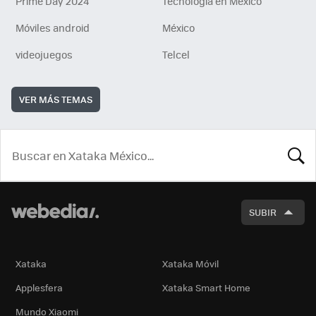
Prime Day 2024
Tecnología en México
Móviles android
México
videojuegos
Telcel
VER MÁS TEMAS
BUSCA
SUBIR
Xataka
Xataka Móvil
Applesfera
Xataka Smart Home
Mundo Xiaomi