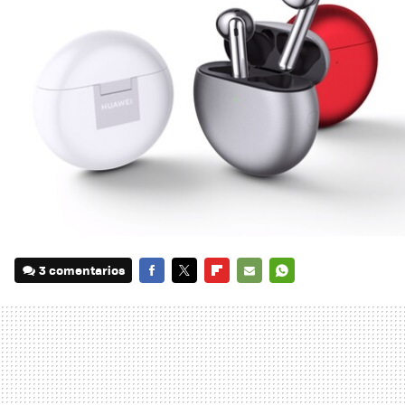
3 comentarios
FACEBOOK
TWITTER
FLIPBOARD
E-
WHATSAPP
MAIL