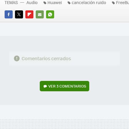
TEMAS
Audio
Huawei
cancelación ruido
FreeB
FACEBOOK
TWITTER
FLIPBOARD
E-
WHATSAPP
MAIL
Comentarios cerrados
VER
3 COMENTARIOS