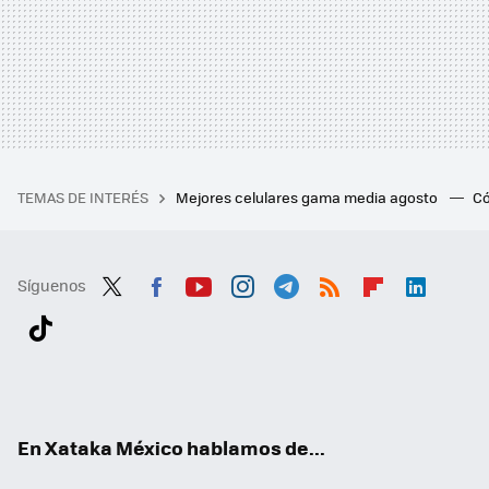
TEMAS DE INTERÉS
Mejores celulares gama media agosto
Có
Síguenos
Twit
Fac
You
Inst
Tele
RSS
Flip
Link
ter
ebo
tub
agr
gra
boa
edI
Tikt
ok
e
am
m
rd
n
ok
En Xataka México hablamos de...