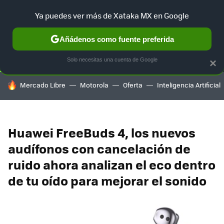
Ya puedes ver más de Xataka MX en Google
SELECCIÓN
GAMING
HOME
AUTO
TERRITORIO SAM
Añádenos como fuente preferida
Solo necesitas una cuenta de Google
×
HOY SE HABLA DE
Mercado Libre
Motorola
Oferta
Inteligencia Artificial
Huawei FreeBuds 4, los nuevos
audífonos con cancelación de
ruido ahora analizan el eco dentro
de tu oído para mejorar el sonido