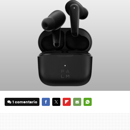
1 comentario
FACEBOOK
TWITTER
FLIPBOARD
E-
WHATSAPP
MAIL