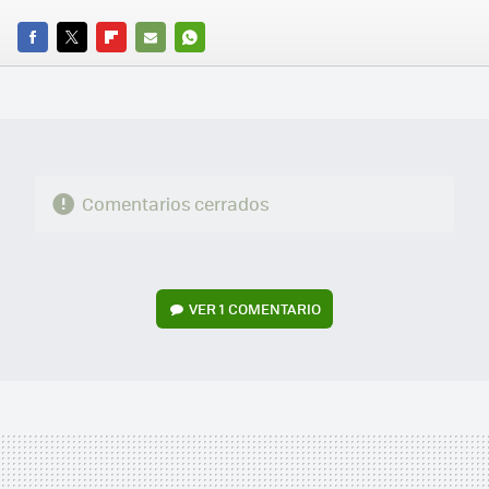
FACEBOOK
TWITTER
FLIPBOARD
E-
WHATSAPP
MAIL
Comentarios cerrados
VER
1 COMENTARIO