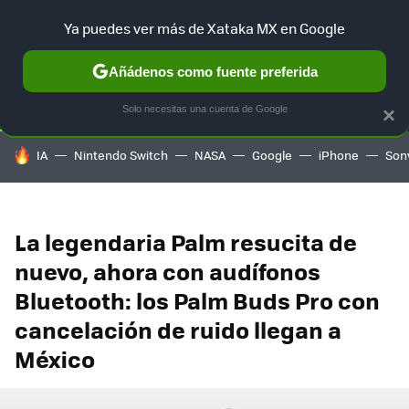
Ya puedes ver más de Xataka MX en Google
SELECCIÓN
GAMING
HOME
AUTO
TERRITORIO SAM
Añádenos como fuente preferida
Solo necesitas una cuenta de Google
×
HOY SE HABLA DE
IA
Nintendo Switch
NASA
Google
iPhone
Son
La legendaria Palm resucita de
nuevo, ahora con audífonos
Bluetooth: los Palm Buds Pro con
cancelación de ruido llegan a
México