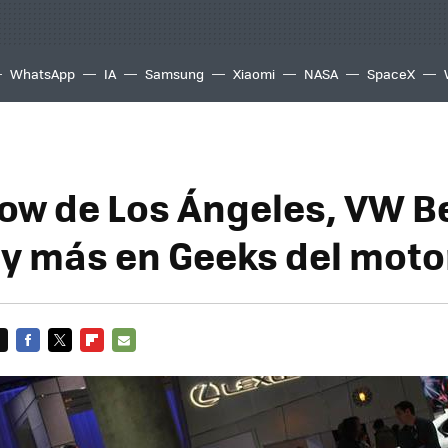
WhatsApp
IA
Samsung
Xiaomi
NASA
SpaceX
ow de Los Ángeles, VW B
 y más en Geeks del moto
FACEBOOK
TWITTER
FLIPBOARD
E-
MAIL