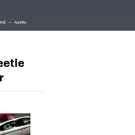
Wifi
Netflix
eetle
r