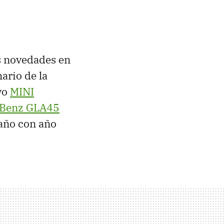
s novedades en
nario de la
evo
MINI
-Benz GLA45
 año con año