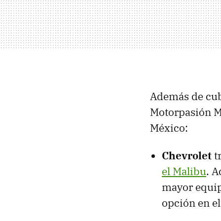
Además de cub
Motorpasión M
México:
Chevrolet
t
el Malibu
. A
mayor equip
opción en e