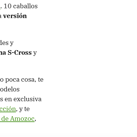
R
. 10 caballos
ta
versión
des y
ma S-Cross
y
zo poca cosa, te
odelos
s en exclusiva
cción
, y te
 de Amozoc
,