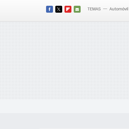
TEMAS
Automóvil
FACEBOOK
TWITTER
FLIPBOARD
E-
MAIL