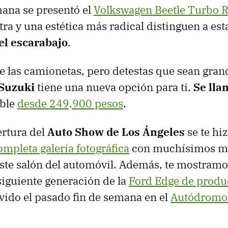
mana se presentó el
Volkswagen Beetle Turbo 
tra y una estética más radical distinguen a es
el escarabajo
.
de las camionetas, pero detestas que sean gran
Suzuki
tiene una nueva opción para ti.
Se lla
ible
desde 249,900 pesos
.
ertura del
Auto Show de Los Ángeles
se te hi
ompleta galería fotográfica
con muchísimos m
ste salón del automóvil. Además, te mostramo
 siguiente generación de la
Ford Edge de produ
vido el pasado fin de semana en el
Autódromo