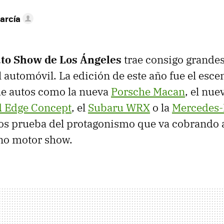
arcía
to Show de Los Ángeles
trae consigo grande
l automóvil. La edición de este año fue el esce
de autos como la nueva
Porsche Macan
, el nu
d Edge Concept
, el
Subaru WRX
o la
Mercedes
llos prueba del protagonismo que va cobrando
ano motor show.