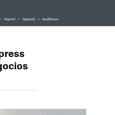
Xiaomi
SpaceX
Audífonos
xpress
gocios