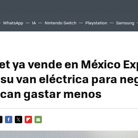
WhatsApp
IA
Nintendo Switch
Playstation
Samsung
et ya vende en México E
 su van eléctrica para ne
scan gastar menos
FACEBOOK
TWITTER
FLIPBOARD
E-
MAIL