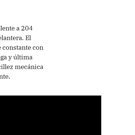
alente a 204
lantera. El
e constante con
ga y última
illez mecánica
nte.