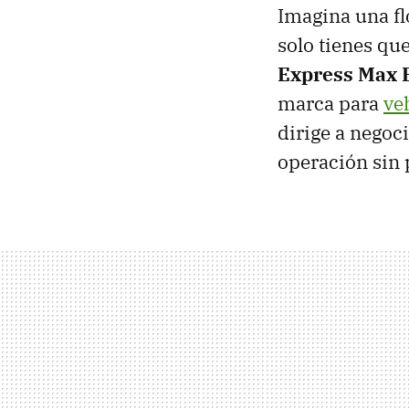
Imagina una flo
solo tienes que
Express Max E
marca para
ve
dirige a negoc
operación sin 