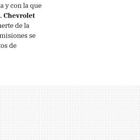
na y con la que
a.
Chevrolet
erte de la
emisiones se
tos de