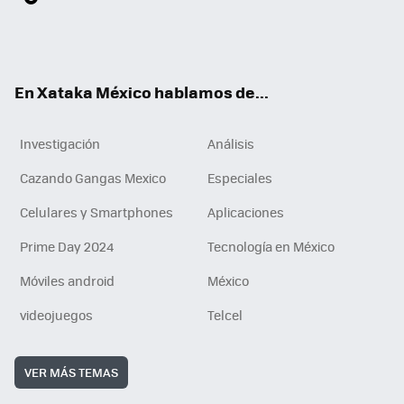
ter
ebo
tub
agr
gra
boa
edI
Tikt
ok
e
am
m
rd
n
ok
En Xataka México hablamos de...
Investigación
Análisis
Cazando Gangas Mexico
Especiales
Celulares y Smartphones
Aplicaciones
Prime Day 2024
Tecnología en México
Móviles android
México
videojuegos
Telcel
VER MÁS TEMAS