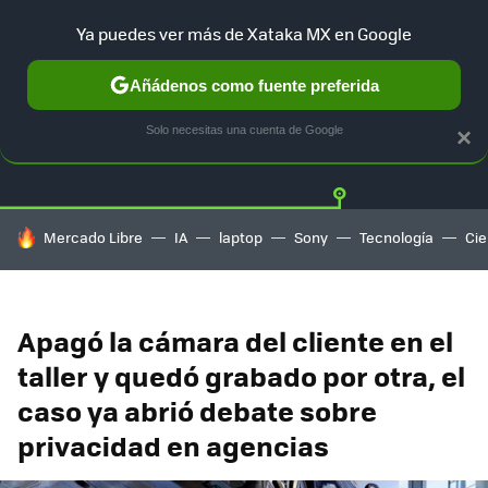
Ya puedes ver más de Xataka MX en Google
Añádenos como fuente preferida
Twitter
Fa
TESLA
UBER
AUTO ELECTRICO
Solo necesitas una cuenta de Google
×
HOY SE HABLA DE
Mercado Libre
IA
laptop
Sony
Tecnología
Cie
Apagó la cámara del cliente en el
taller y quedó grabado por otra, el
caso ya abrió debate sobre
privacidad en agencias