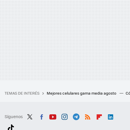
TEMAS DE INTERÉS
Mejores celulares gama media agosto
Có
Síguenos
Twit
Fac
You
Inst
Tele
RSS
Flip
Link