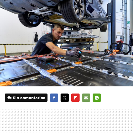
Sin comentarios
FACEBOOK
TWITTER
FLIPBOARD
E-
WHATSAPP
MAIL