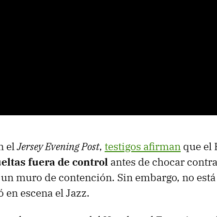
n el
Jersey Evening Post
,
testigos afirman
que el 
eltas fuera de control
antes de chocar contra
un muro de contención. Sin embargo, no está 
en escena el Jazz.