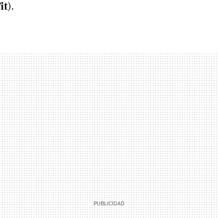
it
).