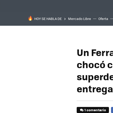
HOY SE HABLA DE
Mercado Libre
Oferta
Un Ferra
chocó c
superde
entrega
1 comentario