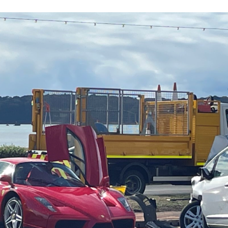
FACEBOOK
TWITTER
FLIPBOARD
E-
MAIL