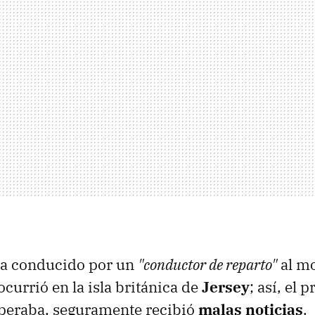
era conducido por un
"conductor de reparto"
al m
currió en la isla británica de
Jersey
; así, el 
speraba, seguramente recibió
malas noticias
.