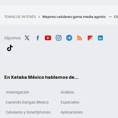
TEMAS DE INTERÉS
Mejores celulares gama media agosto
Có
Síguenos
Twit
Fac
You
Inst
Tele
RSS
Flip
Link
ter
ebo
tub
agr
gra
boa
edI
Tikt
ok
e
am
m
rd
n
ok
En Xataka México hablamos de...
Investigación
Análisis
Cazando Gangas Mexico
Especiales
Celulares y Smartphones
Aplicaciones