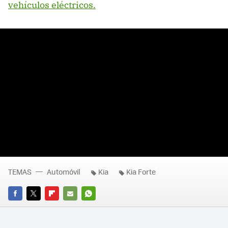
vehículos eléctricos.
TEMAS
Automóvil
Kia
Kia Forte
FACEBOOK
TWITTER
FLIPBOARD
E-
WHATSAPP
MAIL