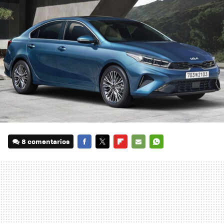
8 comentarios
FACEBOOK
TWITTER
FLIPBOARD
E-
WHATSAPP
MAIL