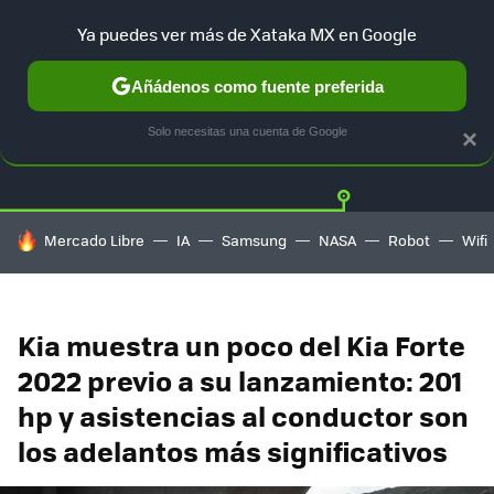
Ya puedes ver más de Xataka MX en Google
Añádenos como fuente preferida
Twitter
Fa
TESLA
UBER
AUTO ELECTRICO
Solo necesitas una cuenta de Google
×
HOY SE HABLA DE
Mercado Libre
IA
Samsung
NASA
Robot
Wifi
Kia muestra un poco del Kia Forte
2022 previo a su lanzamiento: 201
hp y asistencias al conductor son
los adelantos más significativos