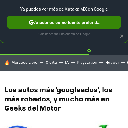
Ya puedes ver más de Xataka MX en Google
Añádenos como fuente preferida
Twitter
Fa
TESLA
UBER
AUTO ELECTRICO
Solo necesitas una cuenta de Google
×
HOY SE HABLA DE
Mercado Libre
Oferta
IA
Playstation
Huawei
Los autos más 'googleados', los
más robados, y mucho más en
Geeks del Motor