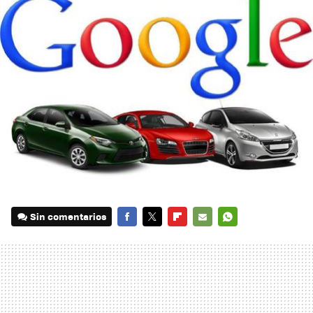
Sin comentarios
FACEBOOK
TWITTER
FLIPBOARD
E-
WHATSAPP
MAIL