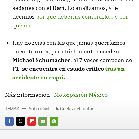
sedanes con el
Dart
. Lo analizamos, y te
decimos
por qué deberías comprarlo... y por
qué no
.
Hay noticias con las que jamás querríamos
encontrarnos, pero tristemente suceden.
Michael Schumacher
, el 7 veces campeón de
F1,
se encuentra en estado crítico
tras un
accidente en esquí
.
Más información |
Motorpasión México
TEMAS
Automóvil
Geeks del motor
FACEBOOK
TWITTER
FLIPBOARD
E-
WHATSAPP
MAIL