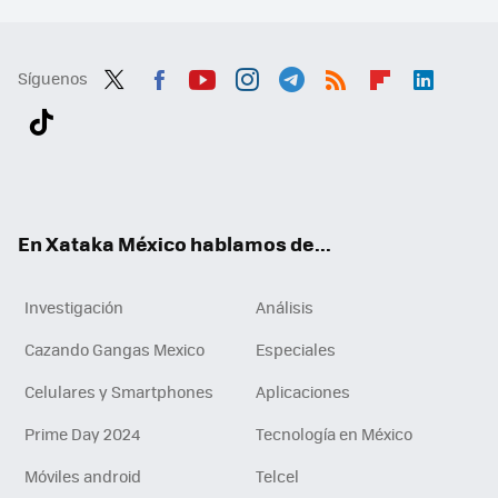
Síguenos
Twit
Fac
You
Inst
Tele
RSS
Flip
Link
ter
ebo
tub
agr
gra
boa
edI
Tikt
ok
e
am
m
rd
n
ok
En Xataka México hablamos de...
Investigación
Análisis
Cazando Gangas Mexico
Especiales
Celulares y Smartphones
Aplicaciones
Prime Day 2024
Tecnología en México
Móviles android
Telcel