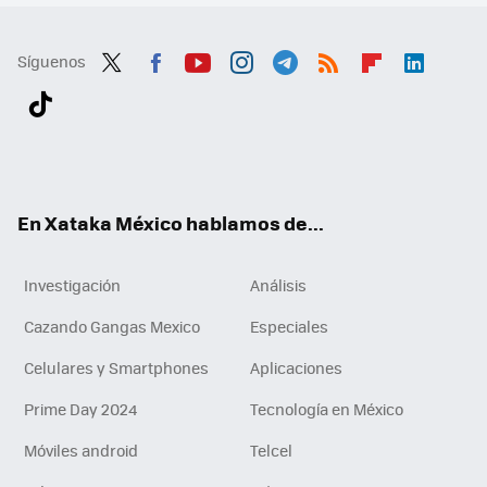
Síguenos
Twit
Fac
You
Inst
Tele
RSS
Flip
Link
ter
ebo
tub
agr
gra
boa
edI
Tikt
ok
e
am
m
rd
n
ok
En Xataka México hablamos de...
Investigación
Análisis
Cazando Gangas Mexico
Especiales
Celulares y Smartphones
Aplicaciones
Prime Day 2024
Tecnología en México
Móviles android
Telcel