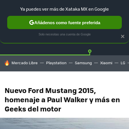
Ya puedes ver más de Xataka MX en Google
Añádenos como fuente preferida
Twitter
Fa
TESLA
UBER
AUTO ELECTRICO
Solo necesitas una cuenta de Google
×
HOY SE HABLA DE
Mercado Libre
Playstation
Samsung
Xiaomi
LG
Nuevo Ford Mustang 2015,
homenaje a Paul Walker y más en
Geeks del motor