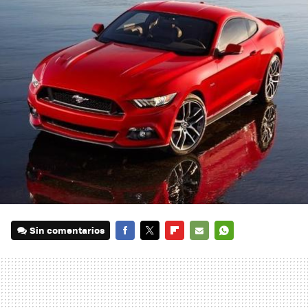
Sin comentarios
FACEBOOK
TWITTER
FLIPBOARD
E-
WHATSAPP
MAIL